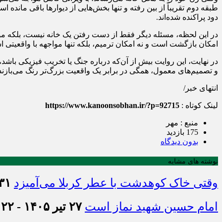
طبقه دوم تقریباً از بین رفته و تنها بخش‌هایی از دیوارها باقی مانده
دود پراکنده شده‌اند.
در این لحظه، مسئله دیگر فقط از دست رفتن یک خانه نیست، بلکه مواج
امکان بازگشت است و نه امکان ترمیم، بلکه تنها مواجهه با واقعیتی اس
در نهایت، این روایت بیش از آن‌که درباره جنگ یا تخریب فیزیکی با
و تصمیم‌های معمول، همگی در برابر یک واقعیت بزرگ‌تر رنگ می‌بازند
انتهای خبر/
لینک کوتاه :
https://www.kanoonsobhan.ir/?p=92715
منبع : مهر
175 بازدید
بدون دیدگاه
نوشته های مشابه
وقتی خاک کوهدشت با عطر کربلا می‌آمیزد
۳۱ تیر ۱۴۰۵ - :۴۵
امام حسین شهید نماز است
۲۷ تیر ۱۴۰۵ - ۲۱:۲۲