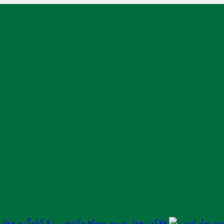
ید نماز است
هلاکت چهار شرور مسلح وکشف ۷۰۰ کیلوگرم مواد مخدر