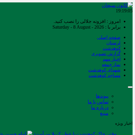
19:19:06
امروز : افزونه جلالی را نصب کنید.
برابر با : Saturday - 8 August - 2026
صفحه اصلی
لرستان
کوهدشت
گزارش تصویری
اخبار مهم
نماز جمعه
شهدای کوهدشت
مساجد کوهدشت
پیوندها
تماس با ما
درباره ما
منبع
اخبار ویژه
وقتی خاک کوهدشت با عطر کربلا می‌آمیزد
امام حسین شه