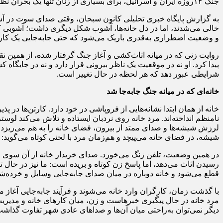
جنگ ۱۲روزه ایران و اسرائیل، برای بسیاری از زنان تنها یک بحران نظامی نبود، بلکه تجربه‌ای هم‌زمان از حفظ خانواده، مدیریت زندگی روزمره و مواجهه مداوم با ناامنی به شمار می‌رفت.
به گزارش پایگاه خبری تحلیلی کانون سبحان، وقتی صدای سوت در آسما
خالی می‌شدند، اما در دل خانه‌ها، آشوب شکل دیگری داشت؛ آشوبی که 
و وضعیت اضطراری به‌قدری باریک می‌شود که حتی جابه‌جایی یک کارتن
روایت زنی که در میانه اثاث‌کشی و آغاز جنگ گرفتار شده، از همین نقط
پیدا کرد. او نه در موقعیت یک ناظر بیرونی قرار دارد و نه در جایگاه کس
شرایطی عبور دهد که هر لحظه در حال تغییر است.
خانه‌ای که در میانه جنگ جابه‌جا شد
خانه از همان ابتدا نشانه‌هایی از فروپاشی در خود دارد. کارتن‌ها در پ
نامنظم انداخته‌اند. مرد خانه روی نردبان ایستاده و تلاش می‌کند لوس
لرزش شیشه‌ها و صدای ممتد از بیرون، فضای خانه را به هم می‌ریزد.
شیشه، در فضای خانه می‌پیچد و هم‌زمان مرد با لحنی کوتاه می‌گوید: 
در همین وضعیت، تلفن زنگ می‌خورد. صدای خریدار خانه از آن سوی خط
رسیدن اثاث می‌دهد، اما پاسخ زن کوتاه و بریده است: ما نیز در حال 
قطع می‌شود و خانه دوباره در میان صدای جابه‌جایی وسایل و خرده‌شی
با گذشت زمان، کارگران وارد خانه می‌شوند و فرآیند جابه‌جایی آغاز م
مرد خانه در حال پیگیری خبرهاست و زن، میان کارهای خانه و مدیریت 
دیگر نمی‌توان به‌راحتی میان آن‌ها و صداهای عادی شهر تفاوت گذاشت