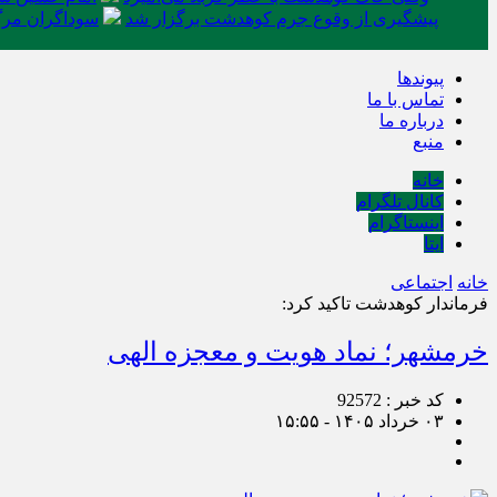
پیشگیری از وقوع جرم کوهدشت برگزار شد
سوداگران مرگ 
پیوندها
تماس با ما
درباره ما
منبع
خانه
کانال تلگرام
اینستاگرام
ایتا
خانه
اجتماعی
فرماندار کوهدشت تاکید کرد:
خرمشهر؛ نماد هویت و معجزه الهی
کد خبر : 92572
۰۳ خرداد ۱۴۰۵ - ۱۵:۵۵