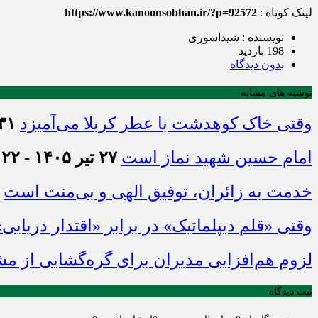
لینک کوتاه :
https://www.kanoonsobhan.ir/?p=92572
نویسنده : شیداسوری
198 بازدید
بدون دیدگاه
نوشته های مشابه
وقتی خاک کوهدشت با عطر کربلا می‌آمیزد
۳۱ تیر ۱۴۰۵ - :۴۵
امام حسین شهید نماز است
۲۷ تیر ۱۴۰۵ - ۲۱:۲۲
خدمت به زائران، توفیق الهی و بی‌منت است
وقتی «قلم دیپلماتیک» در برابر «اقتدار دریایی
لزوم هم‌افزایی مدیران برای گره‌گشایی از م
ثبت دیدگاه