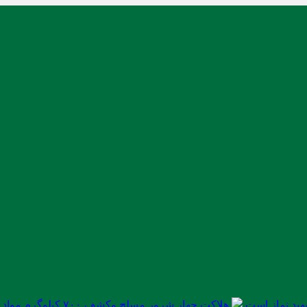
ید نماز است
هلاکت چهار شرور مسلح وکشف ۷۰۰ کیلوگرم مواد مخدر