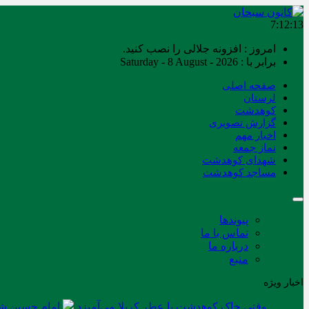
7:12:13
امروز : افزونه جلالی را نصب کنید.
برابر با : Saturday - 8 August - 2026
صفحه اصلی
لرستان
کوهدشت
گزارش تصویری
اخبار مهم
نماز جمعه
شهدای کوهدشت
مساجد کوهدشت
پیوندها
تماس با ما
درباره ما
منبع
اخبار ویژه
وقتی خاک کوهدشت با عطر کربلا می‌آمیزد
امام حسین شه