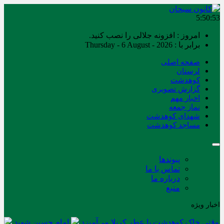
5:50:53
امروز : افزونه جلالی را نصب کنید.
برابر با : Thursday - 6 August - 2026
صفحه اصلی
لرستان
کوهدشت
گزارش تصویری
اخبار مهم
نماز جمعه
شهدای کوهدشت
مساجد کوهدشت
پیوندها
تماس با ما
درباره ما
منبع
اخبار ویژه
وقتی خاک کوهدشت با عطر کربلا می‌آمیزد
امام حسین شهید