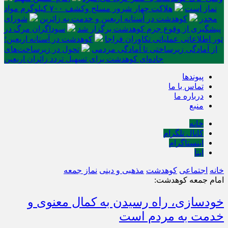
نماز است
هلاکت چهار شرور مسلح وکشف ۷۰۰ کیلوگرم مواد
مخدر
کوهدشت در آستانه اربعین و خدمت‌ به زائرین
شورای
پیشگیری از وقوع جرم کوهدشت برگزار شد
سوداگران مرگ در
تور اطلاعاتی عملیاتی تکاوران فراجا
کوهدشت در آستانه اربعین؛
از آمادگی زیرساختی تا آمادگی مردمی
تحول در زیرساخت‌های
جاده‌ای کوهدشت برای تسهیل تردد زائران اربعین
پیوندها
تماس با ما
درباره ما
منبع
خانه
کانال تلگرام
اینستاگرام
ایتا
خانه
اجتماعی
کوهدشت
مذهبی و دینی
نماز جمعه
امام جمعه کوهدشت:
خودسازی، راه رسیدن به کمال معنوی و
خدمت به مردم است