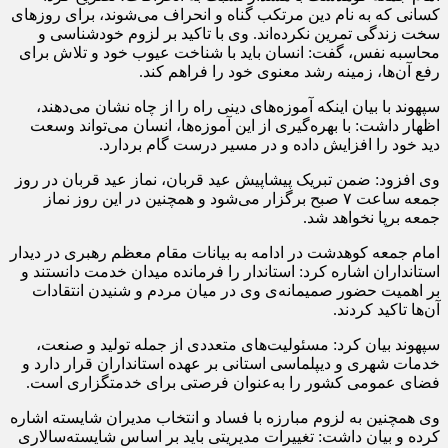
کسانی که به نام دین مرتکب گناه و انحراف می‌شوند، برای روزهای
سخت زندگی تمرین نکرده‌اند. وی با تاکید بر لزوم خودشناسی و
محاسبه نفس، گفت: انسان باید با شناخت عیوب خود و تلاش برای
رفع آن‌ها، زمینه رشد معنوی خود را فراهم کند.
سپهوند با بیان اینکه آموزه‌های دینی راه را از چاه نشان می‌دهند،
اظهار داشت: با بهره‌گیری از این آموزه‌ها، انسان می‌تواند وسعت
دید خود را افزایش داده و در مسیر درست گام بردارد.
وی افزود: ضمن تبریک پیشاپیش عید قربان، نماز عید قربان در روز
جمعه ساعت ۷ صبح برگزار می‌شود و همچنین در این روز نماز
جمعه برپا نخواهد شد.
امام جمعه کوهدشت در ادامه به بیانات مقام معظم رهبری در دیدار
استانداران اشاره کرد: استاندار را فرمانده میدان خدمت دانستند و
بر اهمیت حضور صمیمانه‌ی وی در میان مردم و شنیدن انتقادات
آن‌ها تاکید کردند.
سپهوند بیان کرد: مسئولیت‌های متعددی از جمله تولید و صنعت،
خدمات شهری و دیپلماسی استانی بر عهده استانداران قرار دارد و
فضای عمومی کشور را به‌عنوان فرصتی برای خدمتگزاری است.
وی همچنین به لزوم مبارزه با فساد و انتخاب مدیران شایسته اشاره
کرده و بیان داشت: تغییرات مدیریتی باید بر اساس شایسته‌سالاری