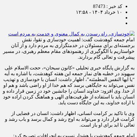
کد خبر : 87473
۱۰ خرداد ۱۴۰۴ - ۱۲:۵۸
امام جمعه کوهدشت گفت: اهمیت خودسازی و تقوا، نقش
برجسته‌ای برای مسئولان در خدمتگزاری به مردم دارد و از آنان
خواستاریم با الگوگیری از رهنمودهای مقام معظم رهبری، در مسیر
پیشرفت و تعالی گام بردارند.
به گزارش پایگاه خبری تحلیلی «کانون سبحان»، حجت الاسلام علی
سپهوند در خطبه های نماز جمعه این هفته کوهدشت، با اشاره به آیه
“یا ایها النفس المطمئنه”، اظهار داشت: انسان با خودسازی و تهذیب
نفس می‌تواند به جایگاهی برسد که هم خدا از او راضی باشد و هم او
از خدا. وی افزود: خداوند انسان را جانشین خود در زمین قرار داده و
انسان باید با استفاده از ظرفیت‌های الهی و هماهنگ کردن اراده خود
با اراده خداوند، به این جایگاه دست یابد.
وی با تاکید بر کرامت انسانی، اظهار داشت: انسان در فضایی از
کرامت قرار دارد و می‌تواند به اوج رشد و کمال برسد و باب رشد و
تعالی تا ابد برای او باز است.
امام جمعه کوهدشت با هشدار نسبت به انحرافات، تصریح کرد: