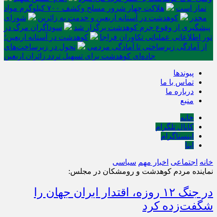
نماز است
هلاکت چهار شرور مسلح وکشف ۷۰۰ کیلوگرم مواد
مخدر
کوهدشت در آستانه اربعین و خدمت‌ به زائرین
شورای
پیشگیری از وقوع جرم کوهدشت برگزار شد
سوداگران مرگ در
تور اطلاعاتی عملیاتی تکاوران فراجا
کوهدشت در آستانه اربعین؛
از آمادگی زیرساختی تا آمادگی مردمی
تحول در زیرساخت‌های
جاده‌ای کوهدشت برای تسهیل تردد زائران اربعین
پیوندها
تماس با ما
درباره ما
منبع
خانه
کانال تلگرام
اینستاگرام
ایتا
خانه
اجتماعی
اخبار مهم
سیاسی
نماینده مردم کوهدشت و رومشکان در مجلس:
در جنگ ۱۲ روزه، اقتدار ایران جهان را
شگفت‌زده کرد