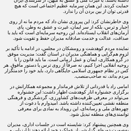
داشته باشند، با غیرت ملی و عشق به میهن، از سربلندی ایران
حمایت کردند. این همان سرمایه عظیم اجتماعی است که هیچ
قدرتی توان از بین بردن آن را ندارد.
وی خاطرنشان کرد: این پیروزی نشان داد که مردم ما نه از روی
اجبار و ترس، بلکه از سر ایمان، غیرت و عشق به وطن، پای
آرمان‌های انقلاب ایستاده‌اند. این روحیه سرمایه‌ای است که باید با
صداقت، عدالت و خدمت صادقانه مدیران حفظ و تقویت شود.
نماینده مردم کوهدشت و رومشکان در مجلس، در ادامه با تأکید بر
لزوم هم‌گرایی و هماهنگی مدیران در استان گفت: مدیریت موفق
در گرو همکاری، ایمان و عمل آرمانی است. ما باید قانون را با
روحیه انقلابی اجرا کنیم، نه صرفاً از روی ترس یا دستور مافوق. هر
کس در نظام جمهوری اسلامی جایگاهی دارد، باید خود را خدمتگزار
مردم بداند، نه صاحب‌منصب.
امامی راد با قدردانی از تلاش فرماندار و مجموعه همکارانش در
برگزاری جشنواره انار کوهدشت اظهار داشت: این جشنواره
می‌تواند در معرفی ظرفیت‌های کشاورزی، گردشگری و فرهنگی
منطقه نقشی تعیین‌کننده داشته باشد. امیدوارم با دعوت از
چهره‌های ملی و رسانه‌ای، این رویداد به نمادی برای معرفی
توانمندی‌های منطقه تبدیل شود.
وی همچنین پیشنهاد کرد: شایسته است در جلسات اداری، مدیران
به‌صورت دوره‌ای گزارشی از عملکرد خود ارائه دهند تا ارزیابی و