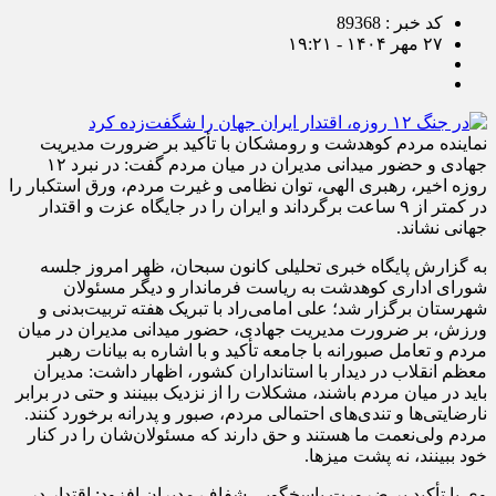
کد خبر : 89368
۲۷ مهر ۱۴۰۴ - ۱۹:۲۱
نماینده مردم کوهدشت و رومشکان با تأکید بر ضرورت مدیریت
جهادی و حضور میدانی مدیران در میان مردم گفت: در نبرد ۱۲
روزه اخیر، رهبری الهی، توان نظامی و غیرت مردم، ورق استکبار را
در کمتر از ۹ ساعت برگرداند و ایران را در جایگاه عزت و اقتدار
جهانی نشاند.
به گزارش پایگاه خبری تحلیلی کانون سبحان، ظهر امروز جلسه
شورای اداری کوهدشت به ریاست فرماندار و دیگر مسئولان
شهرستان برگزار شد؛ علی امامی‌راد با تبریک هفته تربیت‌بدنی و
ورزش، بر ضرورت مدیریت جهادی، حضور میدانی مدیران در میان
مردم و تعامل صبورانه با جامعه تأکید و با اشاره به بیانات رهبر
معظم انقلاب در دیدار با استانداران کشور، اظهار داشت: مدیران
باید در میان مردم باشند، مشکلات را از نزدیک ببینند و حتی در برابر
نارضایتی‌ها و تندی‌های احتمالی مردم، صبور و پدرانه برخورد کنند.
مردم ولی‌نعمت ما هستند و حق دارند که مسئولان‌شان را در کنار
خود ببینند، نه پشت میزها.
وی با تأکید بر ضرورت پاسخگویی شفاف مدیران افزود: اقتدار در