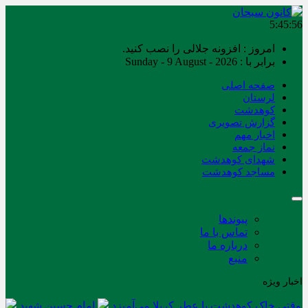
5:45:56
امروز : افزونه جلالی را نصب کنید.
برابر با : Sunday - 9 August - 2026
صفحه اصلی
لرستان
کوهدشت
گزارش تصویری
اخبار مهم
نماز جمعه
شهدای کوهدشت
مساجد کوهدشت
پیوندها
تماس با ما
درباره ما
منبع
اخبار ویژه
وقتی خاک کوهدشت با عطر کربلا می‌آمیزد
امام حسین شهید