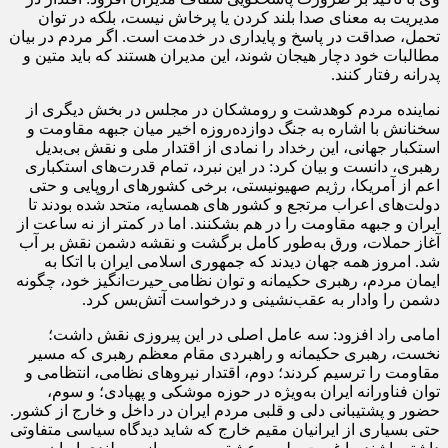
مدیریت به معنای صدا بلند کردن یا پرخاش نیست، بلکه در توان
تحمل، صداقت در پاسخ و پایداری در خدمت است. اگر مردم در بیان
مطالبات خود دچار هیجان شوند، این مدیران هستند که باید متین و
پدرانه رفتار کنند.
نماینده مردم کوهدشت و رومشکان در مجلس در بخش دیگری از
سخنانش با اشاره به جنگ دوازده‌روزه اخیر میان جبهه مقاومت و
استکبار جهانی، این رخداد را نمادی از اقتدار ملی و نقش بی‌بدیل
رهبری، دانست و بیان کرد: در این نبرد، تمام قدرت‌های استکباری
اعم از آمریکا، رژیم صهیونیستی، برخی کشورهای اروپایی و حتی
دولت‌های اعراب مرتجع و کشور های همسایه، متحد شده بودند تا
ایران و جبهه مقاومت را در هم بشکنند. اما در کمتر از نه ساعت از
آغاز حملات، ورق به‌طور کامل برگشت و نقشه دشمن نقش بر آب
شد. امروز همه جهان دیدند که جمهوری اسلامی ایران با اتکا به
ایمان مردم، رهبری حکیمانه و توان نظامی حیرت‌انگیز خود، چگونه
دشمن را وادار به عقب‌نشینی و درخواست آتش‌بس کرد.
امامی راد افزود: سه عامل اصلی در این پیروزی نقش داشت؛
نخست، رهبری حکیمانه و راهبردی مقام معظم رهبری که مسیر
مقاومت را ترسیم کردند؛ دوم، اقتدار نیروهای نظامی، انتظامی و
توان فناورانه ایران به‌ویژه در حوزه موشکی و پهپادی؛ و سوم،
حضور و پشتیبانی دلی و قلبی مردم ایران در داخل و خارج از کشور.
حتی بسیاری از ایرانیان مقیم خارج که شاید دیدگاه سیاسی متفاوتی