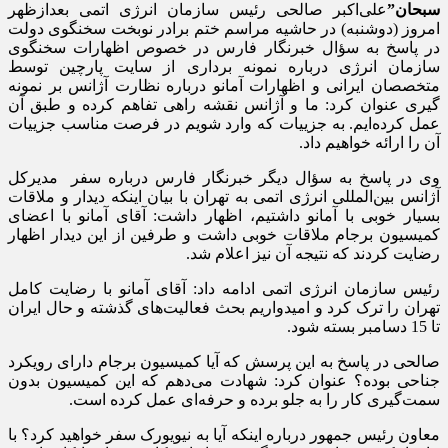
سبحان”
علی‌اکبر صالحی رئیس سازمان انرژی اتمی بعدازظهر
امروز (دوشنبه) در حاشیه مراسم ختم برادر نوبخت سخنگوی دولت
در پاسخ به سؤال خبرنگار فارس در خصوص اظهارات سخنگوی
سازمان انرژی درباره نمونه برداری از سایت پارچین توسط
متخصصان ایرانی و اظهارات آمانو درباره نظارت آژانس بر نمونه
گیری عنوان کرد: ما و آژانس نقشه راهی تفاهم کرده‌ و طبق آن
عمل کرده‌ایم. به جزییات که وارد شویم در فرصت مناسب جزییات
آن را ارائه خواهیم داد.
وی در پاسخ به سؤال دیگر خبرنگار فارس درباره سفر مدیرکل
آژانس بین‌المللی انرژی اتمی به تهران با بیان اینکه دیدار و ملاقات
بسیار خوبی با آمانو داشتیم، اظهار داشت: آقای آمانو با اعضای
کمیسیون برجام ملاقات خوبی داشت و طرفین از این دیدار اظهار
رضایت کردند که نتیجه آن نیز اعلام شد.
رئیس سازمان انرژی اتمی ادامه داد: آقای آمانو با رضایت کامل
تهران را ترک کرد و امیدواریم بحث فعالیت‌های گذشته و حال ایران
تا 15 دسامبر بسته شود.
صالحی در پاسخ به این پرسش که آیا کمیسیون برجام دارای رویکرد
جناحی بوده؟ عنوان کرد: شهادت می‌دهم که این کمیسیون بدون
سمت‌گیری کار را به جلو برده و حرفه‌ای عمل کرده است.
معاون رئیس جمهور درباره اینکه آیا به نیویورک سفر خواهید کرد؟ با