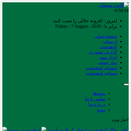
6:50:34
امروز : افزونه جلالی را نصب کنید.
برابر با : Friday - 7 August - 2026
صفحه اصلی
لرستان
کوهدشت
گزارش تصویری
اخبار مهم
نماز جمعه
شهدای کوهدشت
مساجد کوهدشت
پیوندها
تماس با ما
درباره ما
منبع
اخبار ویژه
وقتی خاک کوهدشت با عطر کربلا می‌آمیزد
امام حسین شهید