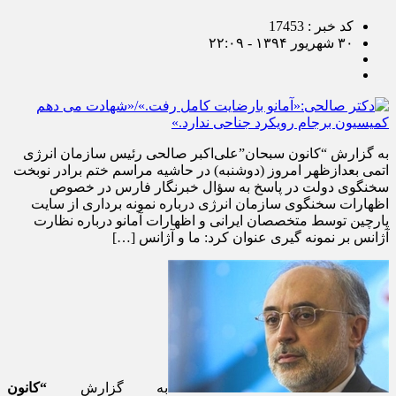
کد خبر : 17453
۳۰ شهریور ۱۳۹۴ - ۲۲:۰۹
به گزارش “کانون سبحان”علی‌اکبر صالحی رئیس سازمان انرژی
اتمی بعدازظهر امروز (دوشنبه) در حاشیه مراسم ختم برادر نوبخت
سخنگوی دولت در پاسخ به سؤال خبرنگار فارس در خصوص
اظهارات سخنگوی سازمان انرژی درباره نمونه برداری از سایت
پارچین توسط متخصصان ایرانی و اظهارات آمانو درباره نظارت
آژانس بر نمونه گیری عنوان کرد: ما و آژانس […]
به گزارش
“کانون