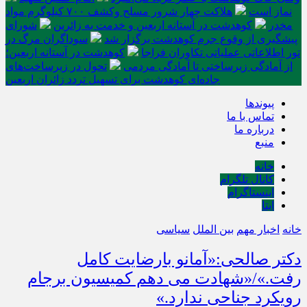
نماز است
هلاکت چهار شرور مسلح وکشف ۷۰۰ کیلوگرم مواد
مخدر
کوهدشت در آستانه اربعین و خدمت‌ به زائرین
شورای
پیشگیری از وقوع جرم کوهدشت برگزار شد
سوداگران مرگ در
تور اطلاعاتی عملیاتی تکاوران فراجا
کوهدشت در آستانه اربعین؛
از آمادگی زیرساختی تا آمادگی مردمی
تحول در زیرساخت‌های
جاده‌ای کوهدشت برای تسهیل تردد زائران اربعین
پیوندها
تماس با ما
درباره ما
منبع
خانه
کانال تلگرام
اینستاگرام
ایتا
خانه
اخبار مهم
بین الملل
سیاسی
دکتر صالحی:«آمانو بارضایت کامل
رفت.»/«شهادت می دهم کمیسیون برجام
رویکرد جناحی ندارد.»