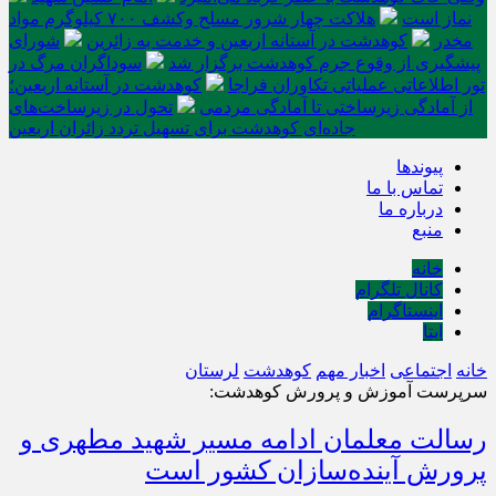
نماز است
هلاکت چهار شرور مسلح وکشف ۷۰۰ کیلوگرم مواد
مخدر
کوهدشت در آستانه اربعین و خدمت‌ به زائرین
شورای
پیشگیری از وقوع جرم کوهدشت برگزار شد
سوداگران مرگ در
تور اطلاعاتی عملیاتی تکاوران فراجا
کوهدشت در آستانه اربعین؛
از آمادگی زیرساختی تا آمادگی مردمی
تحول در زیرساخت‌های
جاده‌ای کوهدشت برای تسهیل تردد زائران اربعین
پیوندها
تماس با ما
درباره ما
منبع
خانه
کانال تلگرام
اینستاگرام
ایتا
خانه
اجتماعی
اخبار مهم
کوهدشت
لرستان
سرپرست آموزش و پرورش کوهدشت:
رسالت معلمان ادامه مسیر شهید مطهری و
پرورش آینده‌سازان کشور است