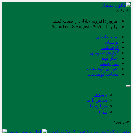
8:27:32
امروز : افزونه جلالی را نصب کنید.
برابر با : Saturday - 8 August - 2026
صفحه اصلی
لرستان
کوهدشت
گزارش تصویری
اخبار مهم
نماز جمعه
شهدای کوهدشت
مساجد کوهدشت
پیوندها
تماس با ما
درباره ما
منبع
اخبار ویژه
وقتی خاک کوهدشت با عطر کربلا می‌آمیزد
امام حسین شهید