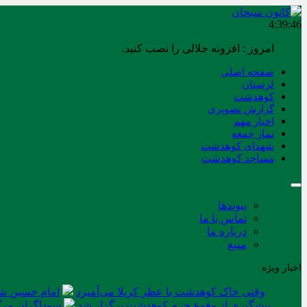
4:39:47
امروز : افزونه جلالی را نصب کنید.
صفحه اصلی
لرستان
کوهدشت
گزارش تصویری
اخبار مهم
نماز جمعه
شهدای کوهدشت
مساجد کوهدشت
پیوندها
تماس با ما
درباره ما
منبع
اخبار ویژه
وقتی خاک کوهدشت با عطر کربلا می‌آمیزد
امام حسین شه
پیشگیری از وقوع جرم کوهدشت برگزار شد
سوداگران مرگ 