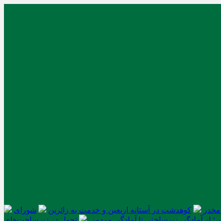
کوهدشت در آستانه اربعین و خدمت‌ به زائرین
شورای
ن؛ از آمادگی زیرساختی تا آمادگی مردمی
تحول در زیرساخت‌های