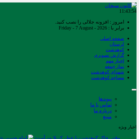
11:43:54
امروز : افزونه جلالی را نصب کنید.
برابر با : Friday - 7 August - 2026
صفحه اصلی
لرستان
کوهدشت
گزارش تصویری
اخبار مهم
نماز جمعه
شهدای کوهدشت
مساجد کوهدشت
پیوندها
تماس با ما
درباره ما
منبع
اخبار ویژه
وقتی خاک کوهدشت با عطر کربلا می‌آمیزد
امام حسین شه