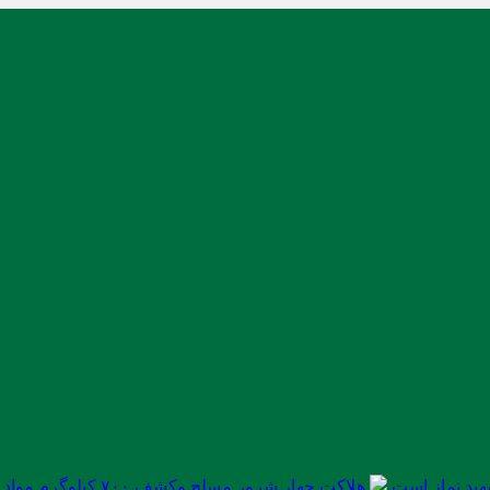
ید نماز است
هلاکت چهار شرور مسلح وکشف ۷۰۰ کیلوگرم مواد مخدر