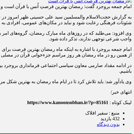
امام جمعه بروجرد گفت: رمضان بهترین فرصتِ اُنس با قرآن است و بای
به گزارش حجت‌الاسلام والمسلمین سید علی حسینی ظهر امروز در جل
شئونات فرهنگی رعایت شود و نباید در مکان‌های عمومی، افرادی به رو
وی افزود: می‌طلبد که در روزهای ماه مبارک رمضان، گروه‌های امر به م
واجب شرعی توجهی ندارند، تذکر داده شود.
امام جمعه بروجرد با اشاره به اینکه ماه رمضان بهترین فرصت برا
از همین رو در ماه رمضان هر روز مراسم جزء‌خوانی قرآن در مصلی 
در ادامه مقداد صارمی معاون سیاسی اجتماعی فرمانداری بروجرد بیا
باشیم.
وی یادآور شد: باید تلاش کرد تا در ایام ماه رمضان به بهترین شکل 
انتهای خبر/
لینک کوتاه :
https://www.kanoonsobhan.ir/?p=85161
منبع : سفیر افلاک
432 بازدید
بدون دیدگاه