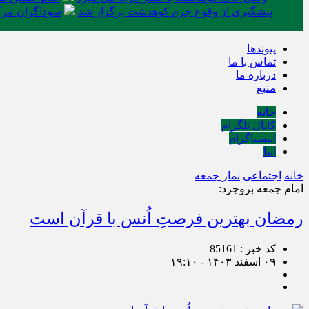
پیشگیری از وقوع جرم کوهدشت برگزار شد
سوداگران مرگ 
پیوندها
تماس با ما
درباره ما
منبع
خانه
کانال تلگرام
اینستاگرام
ایتا
خانه
اجتماعی
نماز جمعه
امام جمعه بروجرد:
رمضان بهترین فرصتِ اُنس با قرآن است
کد خبر : 85161
۰۹ اسفند ۱۴۰۳ - ۱۹:۱۰