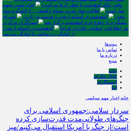
وقتی خاک کوهدشت با عطر کربلا می‌آمیزد
امام حسین شهید
نماز است
هلاکت چهار شرور مسلح وکشف ۷۰۰ کیلوگرم مواد
مخدر
کوهدشت در آستانه اربعین و خدمت‌ به زائرین
شورای
پیشگیری از وقوع جرم کوهدشت برگزار شد
سوداگران مرگ در
تور اطلاعاتی عملیاتی تکاوران فراجا
کوهدشت در آستانه اربعین؛
از آمادگی زیرساختی تا آمادگی مردمی
پیوندها
تماس با ما
درباره ما
منبع
خانه
کانال تلگرام
اینستاگرام
ایتا
خانه
اخبار مهم
سیاسی
سردار سلامی:جمهوری اسلامی برای
جنگ‌های طولانی‌مدت قدرت‌سازی کرده
است/از جنگ با آمریکا استقبال می‌کنیم/میز