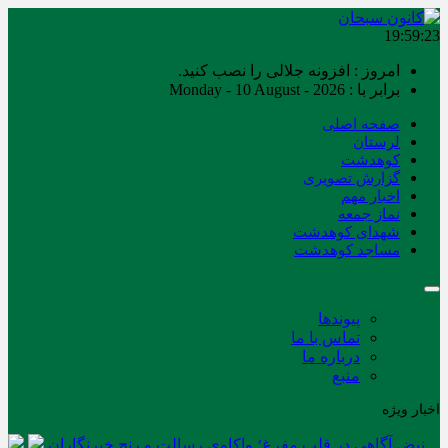
19:59:24
امروز : افزونه جلالی را نصب کنید.
برابر با : Monday - 10 August - 2026
صفحه اصلی
لرستان
کوهدشت
گزارش تصویری
اخبار مهم
نماز جمعه
شهدای کوهدشت
مساجد کوهدشت
پیوندها
تماس با ما
درباره ما
منبع
اخبار ویژه
نبض آگاهی در قلب مفرغ؛ واکاوی رسالت و رنج خبرنگاران