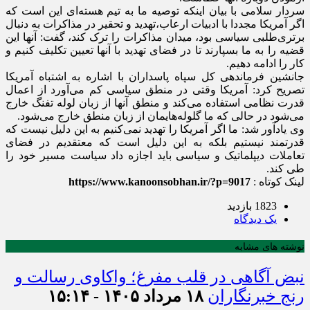
سردار سلامی با بیان اینکه توصیه ما به تیم هسته‌ای این است که
اگر آمریکا مجددا با ادبیات ارعاب،‌تهدید و تحقیر در مذاکرات به دنبال
برتری‌طلبی سیاسی بود، میدان مذاکرات را ترک کند، گفت: آنها این
قضیه را به ما بسپارند تا در فضای تهدید با آنها تعیین تکلیف کنیم و
کار را ادامه دهیم.
جانشین فرماندهی کل سپاه پاسداران با اشاره به اشتباه آمریکا
تصریح کرد: آمریکا وقتی در منطق سیاسی کم می‌آورد از اعمال
قدرت نظامی استفاده می‌کند و منطق آنها از زبان لوله تفنگ خارج
می‌شود در حالی که ما گلوله‌هایمان از زبان منطق خارج می‌شود.
وی یادآور شد: ما اگر آمریکا را تهدید نمی‌کنیم به این دلیل نیست که
قدرتمند نیستیم بلکه به این دلیل است که معتقدیم در فضای
تعاملات دیپلماتیک و سیاسی باید اجازه داد سیاست مسیر خود را
طی کند.
لینک کوتاه :
https://www.kanoonsobhan.ir/?p=9017
1823 بازدید
يک دیدگاه
نوشته های مشابه
نبض آگاهی در قلب مفرغ؛ واکاوی رسالت و
رنج خبرنگاران
۱۸ مرداد ۱۴۰۵ - ۱۵:۱۴