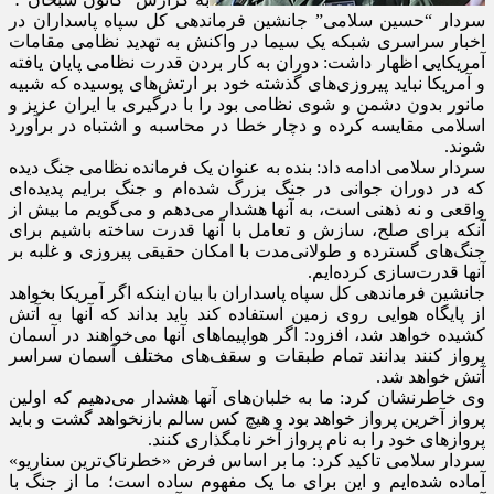
سردار “حسین سلامی” جانشین فرماندهی کل سپاه پاسداران در
اخبار سراسری شبکه یک سیما در واکنش به تهدید نظامی مقامات
آمریکایی اظهار داشت:‌ دوران به کار بردن قدرت نظامی پایان یافته
و آمریکا نباید پیروزی‌های گذشته خود بر ارتش‌های پوسیده که شبیه
مانور بدون دشمن و شوی نظامی بود را با درگیری با ایران عزیز و
اسلامی مقایسه کرده و دچار خطا در محاسبه و اشتباه در برآورد
شوند.
سردار سلامی ادامه داد: بنده به عنوان یک فرمانده نظامی جنگ دیده
که در دوران جوانی در جنگ بزرگ شده‌ام و جنگ برایم پدیده‌ای
واقعی و نه ذهنی است، به آنها هشدار می‌دهم و می‌گویم ما بیش از
آنکه برای صلح، سازش و تعامل با آنها قدرت ساخته باشیم برای
جنگ‌های گسترده و طولانی‌مدت با امکان حقیقی پیروزی و غلبه بر
آنها قدرت‌سازی کرده‌ایم.
جانشین فرماندهی کل سپاه پاسداران با بیان اینکه اگر آمریکا بخواهد
از پایگاه هوایی روی زمین استفاده کند باید بداند که آنها به آتش
کشیده خواهد شد، افزود: اگر هواپیماهای آنها می‌خواهند در آسمان
پرواز کنند بدانند تمام طبقات و سقف‌های مختلف آسمان سراسر
آتش خواهد شد.
وی خاطرنشان کرد: ما به خلبان‌های آنها هشدار می‌دهیم که اولین
پرواز آخرین پرواز خواهد بود و هیچ کس سالم بازنخواهد گشت و باید
پروازهای خود را به نام پرواز آخر نامگذاری کنند.
سردار سلامی تاکید کرد: ما بر اساس فرض «خطرناک‌ترین سناریو»
آماده شده‌ایم و این برای ما یک مفهوم ساده است؛ ما از جنگ با