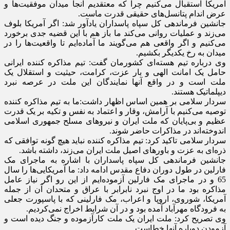
آمریکا استقبال می‌کنیم چرا که معتقدیم آنجا میدان موفقیت‌ها و
عرض اندام پتانسل‌های حقیقی قدرت ماست.
جانشین فرماندهی کل سپاه پاسداران یادآور شد: اگر آمریکا بلوف
می‌زند و عملیات روانی می‌کند ما باز هم با این قضیه جدی برخورد
می‌کنیم و اگر واقعی هم می‌گویند ما آماده‌ایم تا واقعیت‌ها را در
میدان به رخ یکدیگر بکشیم.
وی درباره تیم هسته‌ای کشورمان گفت: تیم مذاکره کننده ایرانی
حامل یک امانت الهی و بار عزت، کرامت، حیثیت و استقلال یک
ملت است و در واقع آنها نمایندگان این ملت در عرصه نبرد
دیپلماتیک هستند.
سردار سلامی بر همین اساس اظهار داشت:‌ما به تیم مذاکره کننده
توصیه می‌کنیم با آرامش، وقار و اعتماد به نفس و تکیه بر یک قدرت
عظیم و بی‌پایان که ملت ایران و نیروهای مسلح جمهوری اسلامی
اندوخته‌اند در مذاکرات حاضر شوند.
سردار سلامی تاکید کرد: تیم مذاکره کننده نباید هیچ گونه توافقی که
ذره‌ای به عزت و باورهای اصیل ملت ایران می‌زند، داشته باشد.
جانشین فرماندهی کل سپاه پاسداران با اشاره به ماجرای مک
فارلین در طول دوران دفاع مقدس ادامه داد: ما آمریکایی‌ها را سال
65 و در ماجرای مک فارلین آزموده‌ایم از این رو اگر نیاز عامل
مذاکره بود ما در اوج نبرد نابرابر با عراق و متحدان آن از جمله
آمریکا، شوروی، اروپا و اعراب، مک فارلینی که با پاسپورت جعلی
به فرودگاه مهرآباد آمده بود و در آن شرایط اخراج نمی‌کردیم.
وی تصریح کرد: ملت ایران یک ملت کارآزموده و جنگ دیده است و
آزمودن دوباره آنها خطاست.