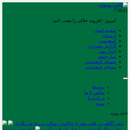
7:36:11
امروز : افزونه جلالی را نصب کنید.
صفحه اصلی
لرستان
کوهدشت
گزارش تصویری
اخبار مهم
نماز جمعه
شهدای کوهدشت
مساجد کوهدشت
پیوندها
تماس با ما
درباره ما
منبع
اخبار ویژه
نبض آگاهی در قلب مفرغ؛ واکاوی رسالت و رنج خبرنگاران
وقتی خاک کوهدشت با عطر کربلا می‌آمیزد
امام حسین شهید