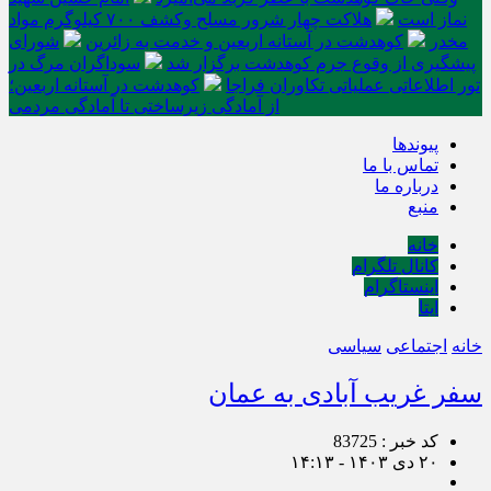
نماز است
هلاکت چهار شرور مسلح وکشف ۷۰۰ کیلوگرم مواد
مخدر
کوهدشت در آستانه اربعین و خدمت‌ به زائرین
شورای
پیشگیری از وقوع جرم کوهدشت برگزار شد
سوداگران مرگ در
تور اطلاعاتی عملیاتی تکاوران فراجا
کوهدشت در آستانه اربعین؛
از آمادگی زیرساختی تا آمادگی مردمی
پیوندها
تماس با ما
درباره ما
منبع
خانه
کانال تلگرام
اینستاگرام
ایتا
خانه
اجتماعی
سیاسی
سفر غریب آبادی به عمان
کد خبر : 83725
۲۰ دی ۱۴۰۳ - ۱۴:۱۳