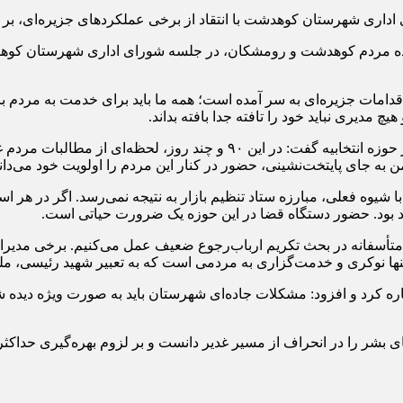
داری شهرستان کوهدشت با انتقاد از برخی عملکردهای جزیره‌ای، بر 
ینده مردم کوهدشت و رومشکان، در جلسه شورای اداری شهرستان کوهدش
اقدامات جزیره‌ای به سر آمده است؛ همه ما باید برای خدمت به مردم 
مدیری نباید خود را تافته جدا بافته بداند.
نماینده مردم کوهدشت و رومشکان با اشاره به حضور مستمر خود در حوزه انتخاب
به جای پایتخت‌نشینی، حضور در کنار این مردم را اولویت خود می‌دان
یوه فعلی، مبارزه ستاد تنظیم بازار به نتیجه نمی‌رسد. اگر در هر است
هد بود. حضور دستگاه قضا در این حوزه یک ضرورت حیاتی است.
: متأسفانه در بحث تکریم ارباب‌رجوع ضعیف عمل می‌کنیم. برخی مدیران
 تنها نوکری و خدمت‌گزاری به مردمی است که به تعبیر شهید رئیسی، م
 کرد و افزود: مشکلات جاده‌ای شهرستان باید به صورت ویژه دیده شود
بشر را در انحراف از مسیر غدیر دانست و بر لزوم بهره‌گیری حداکثری 