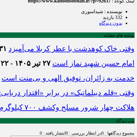
لینک کوتاه :
https://www.kanoonsobhan.ir/?p=92637
نویسنده : شیداسوری
332 بازدید
بدون دیدگاه
نوشته های مشابه
وقتی خاک کوهدشت با عطر کربلا می‌آمیزد
۳۱ تیر ۱۴۰۵ - :۴۵
امام حسین شهید نماز است
۲۷ تیر ۱۴۰۵ - ۲۱:۲۲
خدمت به زائران، توفیق الهی و بی‌منت است
وقتی «قلم دیپلماتیک» در برابر «اقتدار دریایی
هلاکت چهار شرور مسلح وکشف ۷۰۰ کیلوگرم مواد مخدر
ثبت دیدگاه
مجموع دیدگاهها : 0
در انتظار بررسی : 0
انتشار یافته : 0