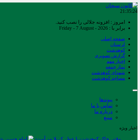
21:35:25
امروز : افزونه جلالی را نصب کنید.
برابر با : Friday - 7 August - 2026
صفحه اصلی
لرستان
کوهدشت
گزارش تصویری
اخبار مهم
نماز جمعه
شهدای کوهدشت
مساجد کوهدشت
پیوندها
تماس با ما
درباره ما
منبع
اخبار ویژه
وقتی خاک کوهدشت با عطر کربلا می‌آمیزد
امام حسین شه