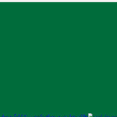
ید نماز است
هلاکت چهار شرور مسلح وکشف ۷۰۰ کیلوگرم مواد مخدر