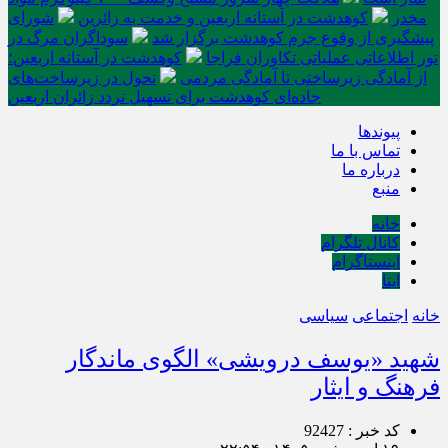
مخدر
کوهدشت در آستانه اربعین و خدمت‌ به زائرین
شورای
پیشگیری از وقوع جرم کوهدشت برگزار شد
سوداگران مرگ در
تور اطلاعاتی عملیاتی تکاوران فراجا
کوهدشت در آستانه اربعین؛
از آمادگی زیرساختی تا آمادگی مردمی
تحول در زیرساخت‌های
جاده‌ای کوهدشت برای تسهیل تردد زائران اربعین
پیوندها
تماس با ما
درباره ما
منبع
خانه
کانال تلگرام
اینستاگرام
ایتا
خانه
اجتماعی
سیاسی
شهید «یوسف درویشی» الگوی ماندگار
فرهنگ و ایثار
کد خبر : 92427