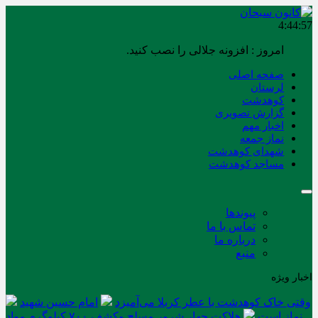
4:44:57
امروز : افزونه جلالی را نصب کنید.
صفحه اصلی
لرستان
کوهدشت
گزارش تصویری
اخبار مهم
نماز جمعه
شهدای کوهدشت
مساجد کوهدشت
پیوندها
تماس با ما
درباره ما
منبع
اخبار ویژه
وقتی خاک کوهدشت با عطر کربلا می‌آمیزد
امام حسین شهید
نماز است
هلاکت چهار شرور مسلح وکشف ۷۰۰ کیلوگرم مواد