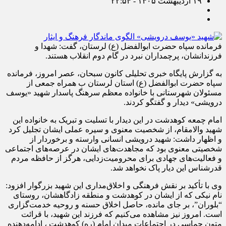
۱۹ اردیبهشت ۱۴۰۵ - ۲۲:۵۴
فرمانده سپاه حضرت ابوالفضل (ع) لرستان، گفت: شهدا و
فرزندانشان، پرچمداران نبرد در گام دوم انقلاب هستند.
به گزارش پایگاه خبری تحلیلی کانون سبحان، عصر امروز، فرمانده
سپاه حضرت ابوالفضل (ع) استان لرستان ب همراه جمعی از
مسئولان شهرستانی با خانواده معظم سرهنگ پاسدار شهید «یوسف
درویشی» دیدار و گفتگو کردند.
امام چمعه کوهدشت در این دیدار با تسلیت و تبریک به خانواده این
شهید والامقام، از شخصیت معنوی و سیره عملی ایشان تجلیل کرد
و اظهار داشت: شهید درویشی انسانی وارسته و برخوردار از
شخصیتی معنوی بود که مجاهدت‌های ایشان در عرصه‌های اجتماعی
و فعالیت‌های جهادی برای محرومیت‌زدایی، هرگز از حافظه مردم
قدرشناس این دیار پاک نخواهد شد.
وی با تأکید بر نقش فرهنگی و اخلاق‌مداری این شهید بزرگوار افزود:
نام نیکی که از ایشان در کوهدشت و منطقه زادگاهشان، روستای
“بلوران”، بر جای مانده، حاصل اخلاق حسنه و روحیه خدمت‌گزاری
است. امروز نیز مشاهده می‌کنیم که فرزند این شهید، با قرائت
متون حماسی در اجتماعات میدان امام (ره) کوهدشت ، ادامه‌دهنده