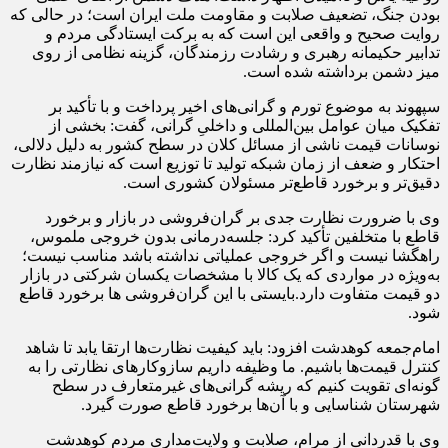
بودن جنگ، تضعیف صلابت و مقاومت ملت ایران است؛ در حالی که
روایت صحیح و واقعی این است که به برکت ایستادگی مردم و
تدابیر حکیمانه رهبری و رشادت رزمندگان، گزینه نظامی از روی
میز دشمن برداشته شده است.
سپهوند به موضوع تورم و گرانی‌های اخیر پرداخت و با تأکید بر
تفکیک میان عوامل بین‌المللی و داخلیِ گرانی، گفت: بخشی از
نوسانات قیمت ناشی از مسائل کلان در سطح کشور به دلیل دلالی،
احتکار و ضعف از زمان شبکه تولید تا توزیع است که نیازمند نظارت
دقیق‌تر و برخورد قاطع‌تر مسئولان کشوری است.
وی با ضرورت نظارت جدی بر گران‌فروشی در بازار و برخورد
قاطع با متخلفین تأکید کرد: جلسه‌درمانی بدون خروجی ملموس،
راهگشا نیست و اگر خروجی عملیاتی نداشته باشد مناسب نیست؛
به‌ویژه در مواردی که یک کالا با مشخصات یکسان شرکتی در بازار
دو قیمت متفاوت دارد.بایستی با این گران‌فروشی ها برخورد قاطع
شود.
امام‌جمعه کوهدشت افزود: باید کیفیت نظارت‌ها ارتقا یابد تا شاهد
کنترل قیمت‌ها باشیم. ما وظیفه داریم سازوکارهای نظارتی را به
گونه‌ای تقویت کنیم که ریشه گرانی‌های غیرمتعارف در سطح
شهرستان شناسایی و با آن‌ها برخورد قاطع صورت گیرد.
وی با قدردانی از مرام، صلابت و ولایت‌مداری مردم کوهدشت