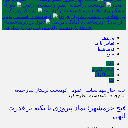
مخدر
کوهدشت در آستانه اربعین و خدمت‌ به زائرین
شورای
پیشگیری از وقوع جرم کوهدشت برگزار شد
سوداگران مرگ در
تور اطلاعاتی عملیاتی تکاوران فراجا
کوهدشت در آستانه اربعین؛
از آمادگی زیرساختی تا آمادگی مردمی
تحول در زیرساخت‌های
جاده‌ای کوهدشت برای تسهیل تردد زائران اربعین
پیوندها
تماس با ما
درباره ما
منبع
خانه
کانال تلگرام
اینستاگرام
ایتا
خانه
اخبار مهم
سیاسی
عمومی
کوهدشت
لرستان
نماز جمعه
امام‌جمعه کوهدشت مطرح کرد:
فتح خرمشهر؛ نماد پیروزی با تکیه بر قدرت
الهی