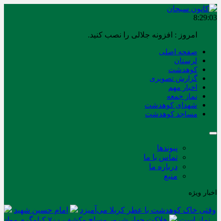
8:29:03
امروز : افزونه جلالی را نصب کنید.
صفحه اصلی
لرستان
کوهدشت
گزارش تصویری
اخبار مهم
نماز جمعه
شهدای کوهدشت
مساجد کوهدشت
پیوندها
تماس با ما
درباره ما
منبع
اخبار ویژه
وقتی خاک کوهدشت با عطر کربلا می‌آمیزد
امام حسین شهید
نماز است
هلاکت چهار شرور مسلح وکشف ۷۰۰ کیلوگرم مواد