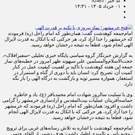
کد خبر : 92465
۰۱ خرداد ۱۴۰۵ - ۱۴:۳۱
امام‌جمعه کوهدشت گفت: همان‌طور که امام راحل (ره) فرمودند
که خرمشهر را خدا آزاد کرد، هر حرکتی که با اتکال به قدرت لایزال
الهی انجام شود، قطعاً به نتیجه درخشان خواهد رسید.
به گزارش خبرنگار گروه سیاسی پایگاه خبری تحلیلی «سفیرافلاک»،
حجت‌الاسلام‌والمسلمین علی سپهوند ظهر امروز در خطبه‌های نماز
جمعه این هفته کوهدشت با تأکید بر اهمیت کیفیت عمل در کنار
کمیت آن، تصریح کرد: انسان باید با دوری از گناه و استمرار در
استغفار، همواره مسیر توبه و بازگشت به درگاه الهی را باز نگه
دارد.
وی با تسلیت سالروز شهادت امام محمدباقر (ع)، یاد و خاطره
حماسه‌آفرینان عملیات بیت‌المقدس و آزادسازی خرمشهر را گرامی
داشت و افزود: همان‌طور که امام راحل (ره) فرمودند که خرمشهر
را خدا آزاد کرد، هر حرکتی که با اتکال به قدرت لایزال الهی انجام
شود، قطعاً به نتیجه درخشان خواهد رسید.
امام‌جمعه کوهدشت با اشاره به تلاش رسانه‌های غربی برای ترویج
روحیه یأس و ناامیدی اظهار داشت: هدف دشمن از القای حتمی