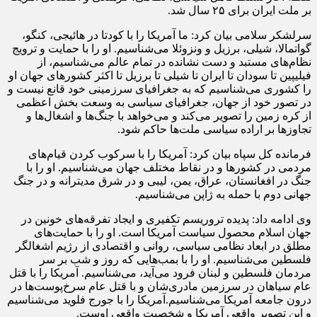
بر ملت ایران برای ۲۵ سال شد.
سرلشکر سلامی بیان کرد: ما آمریکا را با کودتا در هائیجی، کنگو،
گواتمالا، شیلی، برزیل و ونزوئلا می‌شناسیم. او را با حمایت و ترویج
نظام‌های مستبد و دست نشانده در تمام عالم می‌شناسیم، از
فیلیپین تا سودان تا ایران تا شیلی تا برزیل تا اکثر کشورهای جهان او
را کشوری می‌شناسیم که به جغرافیای سرزمینی خود قانع نیست و
در تصور خود از جهان، جغرافیای سیاسی به وسعت بخش اعظمی
از کره زمین را تصویر می‌کند و می‌خواهد با جنگ‌ها و اشغال‌ها و
تجاوزها بر اراده سیاسی ملت‌ها حاکم شود.
فرمانده کل سپاه بیان کرد: آمریکا را با سرکوب کردن قیام‌های
مردمی در کشورها و در نقاط مختلف جهان می‌شناسیم. او را با
جنگ در افغانستان، عراق، یمن، لیبی و در شرق مدیترانه و در جنگ
جهانی دوم با حمله به ژاپن می‌شناسیم.
وی ادامه داد: پدیده تروریسم تکفیری و ایجاد تفرقه‌های خونین در
جهان اسلام محصول سیاست آمریکا است. او را با حمایت‌های
مطلق در ابعاد نظامی سیاسی، روانی و اقتصادی از رژیم اشغالگر
فلسطین می‌شناسیم. او را با بمب‌هایی که روز و شب بر سر
مردمان فلسطین و لبنان فرود می‌آید، می‌شناسیم. آمریکا را با قتل
عام سیاهان در سرزمین مادری‌شان و با قتل عام سرخ‌پوست‌ها در
درون جامعه آمریکا می‌شناسیم.آمریکا را با جورج فلوید می‌شناسیم
و این تصویر واقعی آمریکا و شخصیت واقعی اوست.