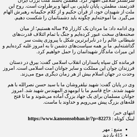
سرلشکر سلامی اظهار کرد: مطمئن باشند ملت بزرگ ایران
قدرتمند، مطمئن، پایان ناپذیر، بی انتها و پرطراوت است. روح این
ملت از شهیدان خود، از قرآن حکیم و از کلام حکیمانه رهبرش الهام
می‌گیرد. ما آموخته‌ایم چگونه باید دشمنانمان را شکست دهیم.
وی ادامه داد: ما مردان یک کارزار ۴۵ ساله هستیم؛ از میان
صحنه‌های سخت عبور کرده‌ایم و جنگ با تمام ائتلاف قدرت‌های
شیطانی عالم را در نابرابرترین شکل با پیروزی پشت سر
گذاشته‌ایم. ما بر همه سیاست‌های دشمن تا به امروز غلبه کرده‌ایم و
این میراث ماندگار شهیدانمان را حمل خواهیم کرد.
فرمانده کل سپاه پاسداران انقلاب اسلامی گفت: بیرق در دستان
فرزندان جوان این مملکت و سایر جوانان امت اسلامی است. امروز
وحدت در جهان اسلام بیش از هر زمان دیگری موج می‌زند.
وی در پایان گفت: شهید نیلفروشان ما با سید حسن نصرالله با هم
شهید شدند. حاج قاسم ما با ابومهدی المهندس شهید شد. امروز
جوانان مسلمان برای یک جهاد بزرگ آماده می‌شوند و ما تا فتح
قله‌های بزرگ پیش می‌رویم و خداوند با ماست.
انتهای خبر/
لینک کوتاه :
https://www.kanoonsobhan.ir/?p=82273
منبع : مهر
415 بازدید