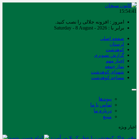
15:54:41
امروز : افزونه جلالی را نصب کنید.
برابر با : Saturday - 8 August - 2026
صفحه اصلی
لرستان
کوهدشت
گزارش تصویری
اخبار مهم
نماز جمعه
شهدای کوهدشت
مساجد کوهدشت
پیوندها
تماس با ما
درباره ما
منبع
اخبار ویژه
وقتی خاک کوهدشت با عطر کربلا می‌آمیزد
امام حسین شهید