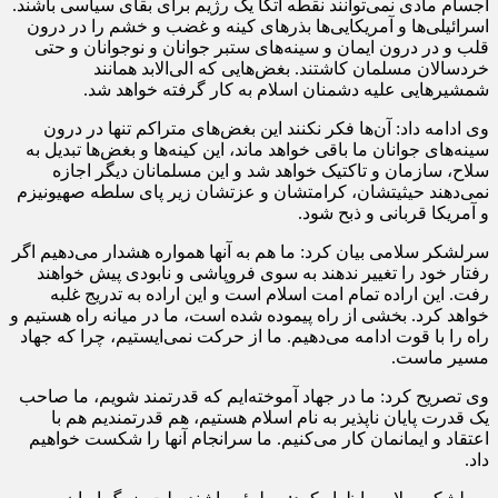
اجسام مادی نمی‌توانند نقطه اتکا یک رژیم برای بقای سیاسی باشند.
اسرائیلی‌ها و آمریکایی‌ها بذرهای کینه و غضب و خشم را در درون
قلب و در درون ایمان و سینه‌های ستبر جوانان و نوجوانان و حتی
خردسالان مسلمان کاشتند. بغض‌هایی که الی‌الابد همانند
شمشیرهایی علیه دشمنان اسلام به کار گرفته خواهد شد.
وی ادامه داد: آن‌ها فکر نکنند این بغض‌های متراکم تنها در درون
سینه‌های جوانان ما باقی خواهد ماند، این کینه‌ها و بغض‌ها تبدیل به
سلاح، سازمان و تاکتیک خواهد شد و این مسلمانان دیگر اجازه
نمی‌دهند حیثیتشان، کرامتشان و عزتشان زیر پای سلطه صهیونیزم
و آمریکا قربانی و ذبح شود.
سرلشکر سلامی بیان کرد: ما هم به آنها همواره هشدار می‌دهیم اگر
رفتار خود را تغییر ندهند به سوی فروپاشی و نابودی پیش خواهند
رفت. این اراده تمام امت اسلام است و این اراده به تدریج غلبه
خواهد کرد. بخشی از راه پیموده شده است، ما در میانه راه هستیم و
راه را با قوت ادامه می‌دهیم. ما از حرکت نمی‌ایستیم، چرا که جهاد
مسیر ماست.
وی تصریح کرد: ما در جهاد آموخته‌ایم که قدرتمند شویم، ما صاحب
یک قدرت پایان ناپذیر به نام اسلام هستیم، هم قدرتمندیم هم با
اعتقاد و ایمانمان کار می‌کنیم. ما سرانجام آنها را شکست خواهیم
داد.