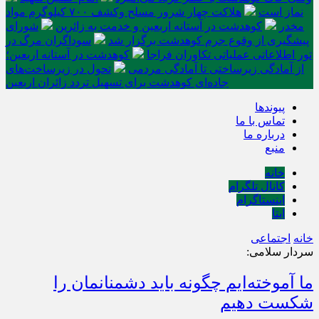
نماز است
هلاکت چهار شرور مسلح وکشف ۷۰۰ کیلوگرم مواد
مخدر
کوهدشت در آستانه اربعین و خدمت‌ به زائرین
شورای
پیشگیری از وقوع جرم کوهدشت برگزار شد
سوداگران مرگ در
تور اطلاعاتی عملیاتی تکاوران فراجا
کوهدشت در آستانه اربعین؛
از آمادگی زیرساختی تا آمادگی مردمی
تحول در زیرساخت‌های
جاده‌ای کوهدشت برای تسهیل تردد زائران اربعین
پیوندها
تماس با ما
درباره ما
منبع
خانه
کانال تلگرام
اینستاگرام
ایتا
خانه
اجتماعی
سردار سلامی:
ما آموخته‌ایم چگونه باید دشمنانمان را
شکست دهیم