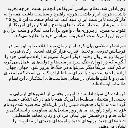
وی یادآور شد: نظام سیاسی آمریکا هر آنچه توانست، هرچه تجربه
داشت، هرچه ابزار داشت، هرچه راهبرد و سیاست داشت همه را به
کار گرفت تا بر ملت ایران غلبه کند، اما تمام صفحات این تاریخ ۴۵
ساله سرشار است از شکست‌های واضح و آشکار برای آمریکا؛ از
فتوحات مبین، از پیروزی‌های واضح برای امت اسلام و ملت ایران و
امروز این آمریکاست که غروب سیاسی خود را نظاره می‌کند.
سرلشکر سلامی بیان کرد: او از زمان تولد انقلاب تا به این سو در
فرسایش تدریجی و تحلیل قدرت قرار گرفته است. ارکان قدرت
آمریکا رو به زوال رفتند. دیگر آمریکا نمی‌تواند اراده سیاسی خود را
آنگونه که در دوران جنگ سرد بر ملت‌ها و دولت‌های اعمال می‌کرد،
حاکم کند. آمریکا دیگر نمی‌تواند در جنگ‌ها پیروز شود. جهان، جهان
اراده ملت‌هاست و دنیا، دنیای تسلط اراده کسانی است که با معنای
ایمان و با قلب‌هایشان در مقابل سیاست‌های استکباری این نظام
ظالمانه ایستاده‌اند.
فرمانده کل سپاه ادامه داد: امروز بخشی از کشورهای اروپایی و
بخشی از متحدان منطقه‌ای آمریکا همه با هم در یک ائتلاف حقیقی
گرد آمده‌اند تا یک جمعیت قلیلی را در باریکه‌ای محاصره شده به نام
غزه به زانو درآورند، اما هر روز مشعل‌های مقاومت و ایستادگی و
ثبات قدم و درخشش نور ایمان مردان و زنان مجاهد فلسطینی
شعله‌های جدید، پرتوهای جدید و امیدهای جدیدی از مقاومت را
نشان می‌دهند.