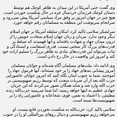
وی گفت: حتی آمریکا در این میدان به ظاهر کوچک هم توسط
دستان کوچک فرزندان خردسال غزه در حال شکست خوردن است.
هیچ چیز در جهان امروز بر وفق مراد سیاسی آمریکا پیش نمی‌رود و
سرانجام سرنوشت این منطقه به مسلمانان رقم خواهد خورد.
سرلشکر سلامی تاکید کرد: امکان سلطه آمریکا بر جهان اسلام
دیگر وجود ندارد. مردان و زنان جهان اسلام سعادت خویش را از
درون میدان جهاد و شهادت یافته‌اند و آنها فهمیدند که تسلط بر
قدرت‌های بزرگ کار سختی نیست. قدری استقامت و ایستادگی و
ثبات می‌تواند این قدرت‌های مادی به ظاهر بزرگ را تسلیم اراده خود
کند و امروز این واقعیت در حال رخ دادن است.
وی ادامه داد: ملت‌های مسلمان آگاه شده‌اند و جوانان مسلمان
امروز پیشانی بندهای جهاد را بر خود بسته‌اند، آنها فرمول جهاد را
آموختند. شما به جنوب لبنان نگاه کنید که امروز جوانان عاشورایی
حزب الله بعد از آن ضربات سخت که توسط رژیم صهیونیستی بر
حزب الله وارد شد و شاید همگان تصور می‌کردند که این جریان
جهادی عظیم به انتها خواهد رسید، اما شما می‌بینید حزب‌الله زنده،
مطمئن، با اعتماد به نفس، قوی، شجاعانه و عاشورایی راه را بر
صهیونیست‌ها بسته است.
سلامی تاکید کرد: حزب‌الله به شکست نخوردن قانع نیست. او
می‌خواهد رژیم صهیونیستی و دنبال روهای بین‌المللی او را در جنوب