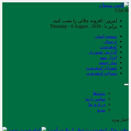
5:54:30
امروز : افزونه جلالی را نصب کنید.
برابر با : Thursday - 6 August - 2026
صفحه اصلی
لرستان
کوهدشت
گزارش تصویری
اخبار مهم
نماز جمعه
شهدای کوهدشت
مساجد کوهدشت
پیوندها
تماس با ما
درباره ما
منبع
اخبار ویژه
وقتی خاک کوهدشت با عطر کربلا می‌آمیزد
امام حسین شهید