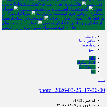
نماز است
هلاکت چهار شرور مسلح وکشف ۷۰۰ کیلوگرم مواد
مخدر
کوهدشت در آستانه اربعین و خدمت‌ به زائرین
شورای
پیشگیری از وقوع جرم کوهدشت برگزار شد
سوداگران مرگ در
تور اطلاعاتی عملیاتی تکاوران فراجا
کوهدشت در آستانه اربعین؛
از آمادگی زیرساختی تا آمادگی مردمی
تحول در زیرساخت‌های
جاده‌ای کوهدشت برای تسهیل تردد زائران اربعین
پیوندها
تماس با ما
درباره ما
منبع
خانه
کانال تلگرام
اینستاگرام
ایتا
خانه
photo_2026-03-25_17-36-00
کد خبر : 91753
۰۶ فروردین ۱۴۰۵ - ۴:۱۸