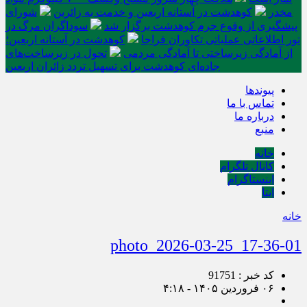
مخدر
کوهدشت در آستانه اربعین و خدمت‌ به زائرین
شورای
پیشگیری از وقوع جرم کوهدشت برگزار شد
سوداگران مرگ در
تور اطلاعاتی عملیاتی تکاوران فراجا
کوهدشت در آستانه اربعین؛
از آمادگی زیرساختی تا آمادگی مردمی
تحول در زیرساخت‌های
جاده‌ای کوهدشت برای تسهیل تردد زائران اربعین
پیوندها
تماس با ما
درباره ما
منبع
خانه
کانال تلگرام
اینستاگرام
ایتا
خانه
photo_2026-03-25_17-36-01
کد خبر : 91751
۰۶ فروردین ۱۴۰۵ - ۴:۱۸