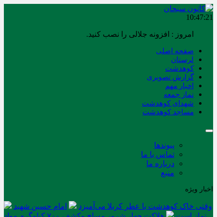
10:47:21
امروز : افزونه جلالی را نصب کنید.
صفحه اصلی
لرستان
کوهدشت
گزارش تصویری
اخبار مهم
نماز جمعه
شهدای کوهدشت
مساجد کوهدشت
پیوندها
تماس با ما
درباره ما
منبع
اخبار ویژه
وقتی خاک کوهدشت با عطر کربلا می‌آمیزد
امام حسین شهید
نماز است
هلاکت چهار شرور مسلح وکشف ۷۰۰ کیلوگرم مواد