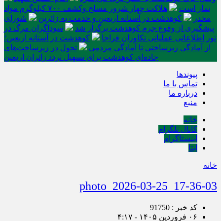
نماز است
هلاکت چهار شرور مسلح وکشف ۷۰۰ کیلوگرم مواد
مخدر
کوهدشت در آستانه اربعین و خدمت‌ به زائرین
شورای
پیشگیری از وقوع جرم کوهدشت برگزار شد
سوداگران مرگ در
تور اطلاعاتی عملیاتی تکاوران فراجا
کوهدشت در آستانه اربعین؛
از آمادگی زیرساختی تا آمادگی مردمی
تحول در زیرساخت‌های
جاده‌ای کوهدشت برای تسهیل تردد زائران اربعین
پیوندها
تماس با ما
درباره ما
منبع
خانه
کانال تلگرام
اینستاگرام
ایتا
خانه
photo_2026-03-25_17-36-03
کد خبر : 91750
۰۶ فروردین ۱۴۰۵ - ۴:۱۷