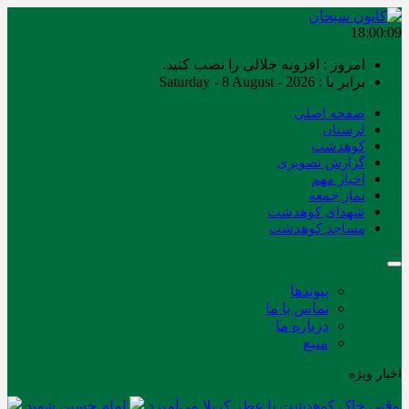
18:00:10
امروز : افزونه جلالی را نصب کنید.
برابر با : Saturday - 8 August - 2026
صفحه اصلی
لرستان
کوهدشت
گزارش تصویری
اخبار مهم
نماز جمعه
شهدای کوهدشت
مساجد کوهدشت
پیوندها
تماس با ما
درباره ما
منبع
اخبار ویژه
وقتی خاک کوهدشت با عطر کربلا می‌آمیزد
امام حسین شهید