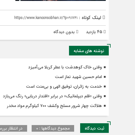
لینک کوتاه :
https://www.kanoonsobhan.ir/?p=91741
45 بازدید
بدون دیدگاه
نوشته های مشابه
وقتی خاک کوهدشت با عطر کربلا می‌آمیزد
امام حسین شهید نماز است
خدمت به زائران، توفیق الهی و بی‌منت است
وقتی «قلم دیپلماتیک» در برابر «اقتدار دریایی» رنگ می‌بازد
هلاکت چهار شرور مسلح وکشف ۷۰۰ کیلوگرم مواد مخدر
ثبت دیدگاه
مجموع دیدگاهها : 0
در انتظار بررس