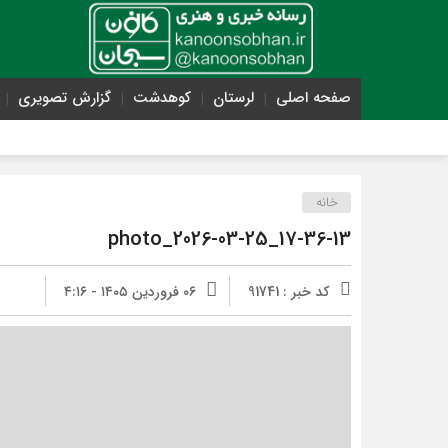
صفحه اصلی
لرستان
کوهدشت
گزارش تصویری
خانه
photo_2026-03-25_17-36-13
کد خبر : 91741
۰۶ فروردین ۱۴۰۵ - ۴:۱۶