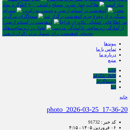
نماز است
هلاکت چهار شرور مسلح وکشف ۷۰۰ کیلوگرم مواد
مخدر
کوهدشت در آستانه اربعین و خدمت‌ به زائرین
شورای
پیشگیری از وقوع جرم کوهدشت برگزار شد
سوداگران مرگ در
تور اطلاعاتی عملیاتی تکاوران فراجا
کوهدشت در آستانه اربعین؛
از آمادگی زیرساختی تا آمادگی مردمی
تحول در زیرساخت‌های
جاده‌ای کوهدشت برای تسهیل تردد زائران اربعین
پیوندها
تماس با ما
درباره ما
منبع
خانه
کانال تلگرام
اینستاگرام
ایتا
خانه
photo_2026-03-25_17-36-20
کد خبر : 91732
۰۶ فروردین ۱۴۰۵ - ۴:۱۵