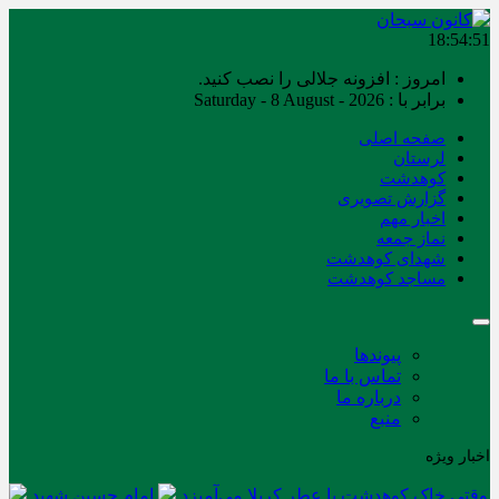
18:54:51
امروز : افزونه جلالی را نصب کنید.
برابر با : Saturday - 8 August - 2026
صفحه اصلی
لرستان
کوهدشت
گزارش تصویری
اخبار مهم
نماز جمعه
شهدای کوهدشت
مساجد کوهدشت
پیوندها
تماس با ما
درباره ما
منبع
اخبار ویژه
وقتی خاک کوهدشت با عطر کربلا می‌آمیزد
امام حسین شهید