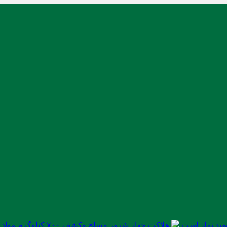
ید نماز است
هلاکت چهار شرور مسلح وکشف ۷۰۰ کیلوگرم مواد مخدر