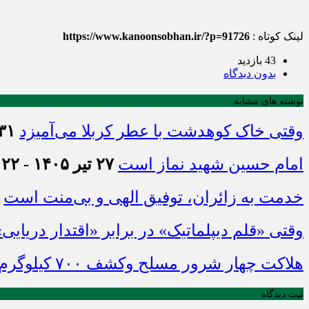
لینک کوتاه :
https://www.kanoonsobhan.ir/?p=91726
43 بازدید
بدون دیدگاه
نوشته های مشابه
وقتی خاک کوهدشت با عطر کربلا می‌آمیزد
۳۱ تیر ۱۴۰۵ - :۴۵
امام حسین شهید نماز است
۲۷ تیر ۱۴۰۵ - ۲۱:۲۲
خدمت به زائران، توفیق الهی و بی‌منت است
وقتی «قلم دیپلماتیک» در برابر «اقتدار دریایی
هلاکت چهار شرور مسلح وکشف ۷۰۰ کیلوگرم مواد مخدر
ثبت دیدگاه