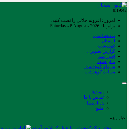
8:19:43
امروز : افزونه جلالی را نصب کنید.
برابر با : Saturday - 8 August - 2026
صفحه اصلی
لرستان
کوهدشت
گزارش تصویری
اخبار مهم
نماز جمعه
شهدای کوهدشت
مساجد کوهدشت
پیوندها
تماس با ما
درباره ما
منبع
اخبار ویژه
وقتی خاک کوهدشت با عطر کربلا می‌آمیزد
امام حسین شه