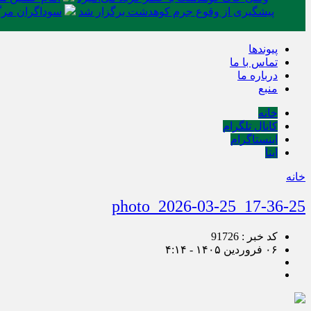
پیشگیری از وقوع جرم کوهدشت برگزار شد
سوداگران مرگ 
پیوندها
تماس با ما
درباره ما
منبع
خانه
کانال تلگرام
اینستاگرام
ایتا
خانه
photo_2026-03-25_17-36-25
کد خبر : 91726
۰۶ فروردین ۱۴۰۵ - ۴:۱۴