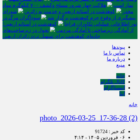
نماز است
هلاکت چهار شرور مسلح وکشف ۷۰۰ کیلوگرم مواد
مخدر
کوهدشت در آستانه اربعین و خدمت‌ به زائرین
شورای
پیشگیری از وقوع جرم کوهدشت برگزار شد
سوداگران مرگ در
تور اطلاعاتی عملیاتی تکاوران فراجا
کوهدشت در آستانه اربعین؛
از آمادگی زیرساختی تا آمادگی مردمی
تحول در زیرساخت‌های
جاده‌ای کوهدشت برای تسهیل تردد زائران اربعین
پیوندها
تماس با ما
درباره ما
منبع
خانه
کانال تلگرام
اینستاگرام
ایتا
خانه
photo_2026-03-25_17-36-28 (2)
کد خبر : 91724
۰۶ فروردین ۱۴۰۵ - ۴:۱۴