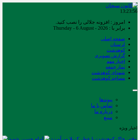
13:23:56
امروز : افزونه جلالی را نصب کنید.
برابر با : Thursday - 6 August - 2026
صفحه اصلی
لرستان
کوهدشت
گزارش تصویری
اخبار مهم
نماز جمعه
شهدای کوهدشت
مساجد کوهدشت
پیوندها
تماس با ما
درباره ما
منبع
اخبار ویژه
وقتی خاک کوهدشت با عطر کربلا می‌آمیزد
امام حسین شهید