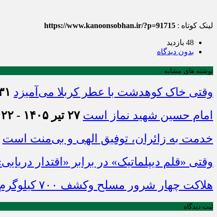
لینک کوتاه :
https://www.kanoonsobhan.ir/?p=91715
48 بازدید
بدون دیدگاه
نوشته های مشابه
وقتی خاک کوهدشت با عطر کربلا می‌آمیزد
۳۱ تیر ۱۴۰۵ - :۴۵
امام حسین شهید نماز است
۲۷ تیر ۱۴۰۵ - ۲۱:۲۲
خدمت به زائران، توفیق الهی و بی‌منت است
وقتی «قلم دیپلماتیک» در برابر «اقتدار دریایی
هلاکت چهار شرور مسلح وکشف ۷۰۰ کیلوگرم مواد مخدر
ثبت دیدگاه