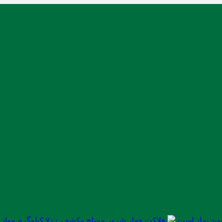
ید نماز است
هلاکت چهار شرور مسلح وکشف ۷۰۰ کیلوگرم مواد مخدر