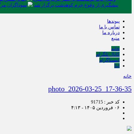
پیشگیری از وقوع جرم کوهدشت برگزار شد
سوداگران مرگ 
پیوندها
تماس با ما
درباره ما
منبع
خانه
کانال تلگرام
اینستاگرام
ایتا
خانه
photo_2026-03-25_17-36-35
کد خبر : 91715
۰۶ فروردین ۱۴۰۵ - ۴:۱۳