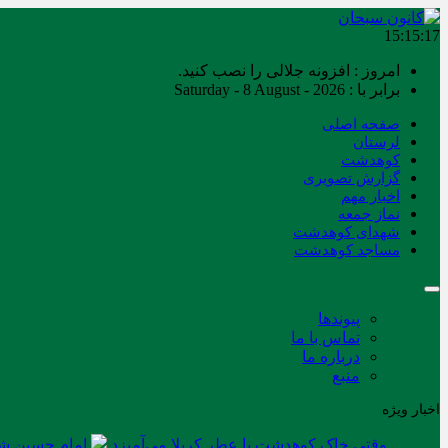
15:15:17
امروز : افزونه جلالی را نصب کنید.
برابر با : Saturday - 8 August - 2026
صفحه اصلی
لرستان
کوهدشت
گزارش تصویری
اخبار مهم
نماز جمعه
شهدای کوهدشت
مساجد کوهدشت
پیوندها
تماس با ما
درباره ما
منبع
اخبار ویژه
وقتی خاک کوهدشت با عطر کربلا می‌آمیزد
امام حسین شه