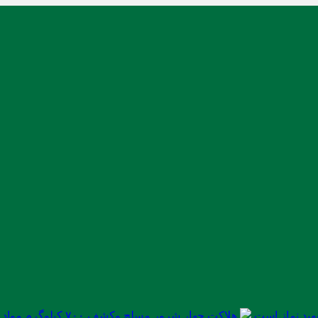
ید نماز است
هلاکت چهار شرور مسلح وکشف ۷۰۰ کیلوگرم مواد مخدر