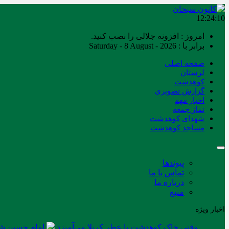
12:24:10
امروز : افزونه جلالی را نصب کنید.
برابر با : Saturday - 8 August - 2026
صفحه اصلی
لرستان
کوهدشت
گزارش تصویری
اخبار مهم
نماز جمعه
شهدای کوهدشت
مساجد کوهدشت
پیوندها
تماس با ما
درباره ما
منبع
اخبار ویژه
وقتی خاک کوهدشت با عطر کربلا می‌آمیزد
امام حسین شه