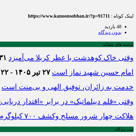
لینک کوتاه :
https://www.kanoonsobhan.ir/?p=91711
48 بازدید
بدون دیدگاه
نوشته های مشابه
وقتی خاک کوهدشت با عطر کربلا می‌آمیزد
۳۱ تیر ۱۴۰۵ - :۴۵
امام حسین شهید نماز است
۲۷ تیر ۱۴۰۵ - ۲۱:۲۲
خدمت به زائران، توفیق الهی و بی‌منت است
وقتی «قلم دیپلماتیک» در برابر «اقتدار دریایی
هلاکت چهار شرور مسلح وکشف ۷۰۰ کیلوگرم مواد مخدر
ثبت دیدگاه