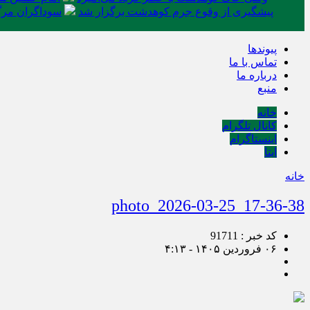
پیشگیری از وقوع جرم کوهدشت برگزار شد
سوداگران مرگ 
پیوندها
تماس با ما
درباره ما
منبع
خانه
کانال تلگرام
اینستاگرام
ایتا
خانه
photo_2026-03-25_17-36-38
کد خبر : 91711
۰۶ فروردین ۱۴۰۵ - ۴:۱۳