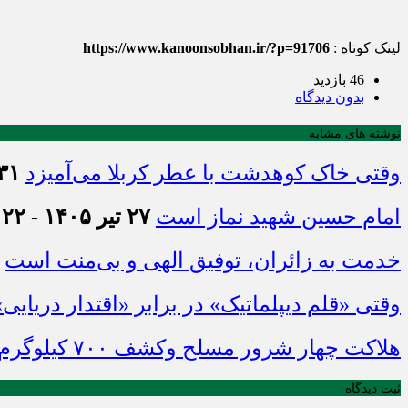
لینک کوتاه :
https://www.kanoonsobhan.ir/?p=91706
46 بازدید
بدون دیدگاه
نوشته های مشابه
وقتی خاک کوهدشت با عطر کربلا می‌آمیزد
۳۱ تیر ۱۴۰۵ - :۴۵
امام حسین شهید نماز است
۲۷ تیر ۱۴۰۵ - ۲۱:۲۲
خدمت به زائران، توفیق الهی و بی‌منت است
وقتی «قلم دیپلماتیک» در برابر «اقتدار دریایی
هلاکت چهار شرور مسلح وکشف ۷۰۰ کیلوگرم مواد مخدر
ثبت دیدگاه