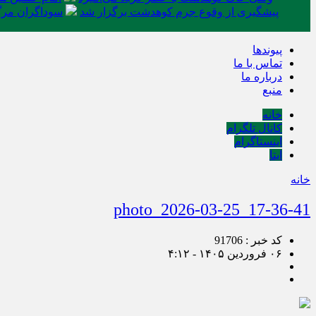
پیشگیری از وقوع جرم کوهدشت برگزار شد
سوداگران مرگ 
پیوندها
تماس با ما
درباره ما
منبع
خانه
کانال تلگرام
اینستاگرام
ایتا
خانه
photo_2026-03-25_17-36-41
کد خبر : 91706
۰۶ فروردین ۱۴۰۵ - ۴:۱۲