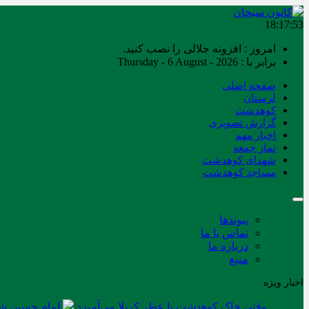
18:17:53
امروز : افزونه جلالی را نصب کنید.
برابر با : Thursday - 6 August - 2026
صفحه اصلی
لرستان
کوهدشت
گزارش تصویری
اخبار مهم
نماز جمعه
شهدای کوهدشت
مساجد کوهدشت
پیوندها
تماس با ما
درباره ما
منبع
اخبار ویژه
وقتی خاک کوهدشت با عطر کربلا می‌آمیزد
امام حسین شه