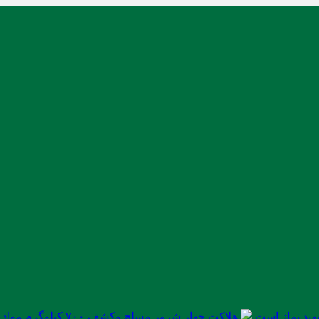
ید نماز است
هلاکت چهار شرور مسلح وکشف ۷۰۰ کیلوگرم مواد مخدر