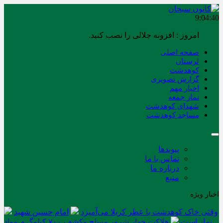
9:04:40
امروز : افزونه جلالی را نصب کنید.
صفحه اصلی
لرستان
کوهدشت
گزارش تصویری
اخبار مهم
نماز جمعه
شهدای کوهدشت
مساجد کوهدشت
پیوندها
تماس با ما
درباره ما
منبع
اخبار ویژه
وقتی خاک کوهدشت با عطر کربلا می‌آمیزد
امام حسین شهید
نماز است
هلاکت چهار شرور مسلح وکشف ۷۰۰ کیلوگرم مواد