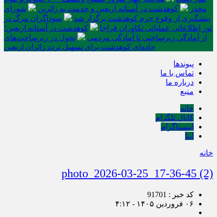
مخدر
کوهدشت در آستانه اربعین و خدمت‌ به زائرین
شورای
پیشگیری از وقوع جرم کوهدشت برگزار شد
سوداگران مرگ در
تور اطلاعاتی عملیاتی تکاوران فراجا
کوهدشت در آستانه اربعین؛
از آمادگی زیرساختی تا آمادگی مردمی
تحول در زیرساخت‌های
جاده‌ای کوهدشت برای تسهیل تردد زائران اربعین
پیوندها
تماس با ما
درباره ما
منبع
خانه
کانال تلگرام
اینستاگرام
ایتا
خانه
photo_2026-03-25_17-36-45 (2)
کد خبر : 91701
۰۶ فروردین ۱۴۰۵ - ۴:۱۲