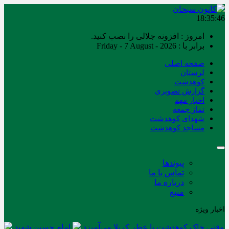
18:35:46
امروز : افزونه جلالی را نصب کنید.
برابر با : Friday - 7 August - 2026
صفحه اصلی
لرستان
کوهدشت
گزارش تصویری
اخبار مهم
نماز جمعه
شهدای کوهدشت
مساجد کوهدشت
پیوندها
تماس با ما
درباره ما
منبع
اخبار ویژه
وقتی خاک کوهدشت با عطر کربلا می‌آمیزد
امام حسین شهید