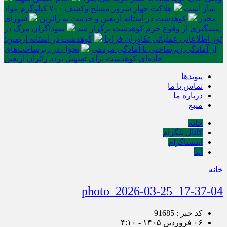
نماز است
هلاکت چهار شرور مسلح وکشف ۷۰۰ کیلوگرم مواد
مخدر
کوهدشت در آستانه اربعین و خدمت‌ به زائرین
شورای
پیشگیری از وقوع جرم کوهدشت برگزار شد
سوداگران مرگ در
تور اطلاعاتی عملیاتی تکاوران فراجا
کوهدشت در آستانه اربعین؛
از آمادگی زیرساختی تا آمادگی مردمی
تحول در زیرساخت‌های
جاده‌ای کوهدشت برای تسهیل تردد زائران اربعین
پیوندها
تماس با ما
درباره ما
منبع
خانه
کانال تلگرام
اینستاگرام
ایتا
خانه
photo_2026-03-25_17-37-04
کد خبر : 91685
۰۶ فروردین ۱۴۰۵ - ۴:۱۰