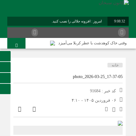
9:08:32
امروز : افزونه جلالی را نصب کنید.
برابر با : Saturday - 8 August - 2026
وقتی خاک کوهدشت با عطر کربلا می‌آمیزد
امام حسین شهید نماز است
هلاکت چهار شرور مسلح وکشف ۷۰۰ کیلوگرم مواد مخدر
خانه
کوهدشت در آستانه اربعین و خدمت‌ به زائرین
photo_2026-03-25_17-37-05
شورای پیشگیری از وقوع جرم کوهدشت برگزار شد
کد خبر : 91684
سوداگران مرگ در تور اطلاعاتی عملیاتی تکاوران فراجا
۰۶ فروردین ۱۴۰۵ - ۴:۱۰
کوهدشت در آستانه اربعین؛ از آمادگی زیرساختی تا آمادگی
مردمی
تحول در زیرساخت‌های جاده‌ای کوهدشت برای تسهیل تردد
زائران اربعین