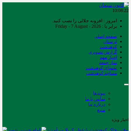
10:08:23
امروز : افزونه جلالی را نصب کنید.
برابر با : Friday - 7 August - 2026
صفحه اصلی
لرستان
کوهدشت
گزارش تصویری
اخبار مهم
نماز جمعه
شهدای کوهدشت
مساجد کوهدشت
پیوندها
تماس با ما
درباره ما
منبع
اخبار ویژه
وقتی خاک کوهدشت با عطر کربلا می‌آمیزد
امام حسین شهید