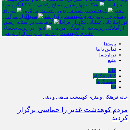
نماز است
هلاکت چهار شرور مسلح وکشف ۷۰۰ کیلوگرم مواد
مخدر
کوهدشت در آستانه اربعین و خدمت‌ به زائرین
شورای
پیشگیری از وقوع جرم کوهدشت برگزار شد
سوداگران مرگ در
تور اطلاعاتی عملیاتی تکاوران فراجا
کوهدشت در آستانه اربعین؛
از آمادگی زیرساختی تا آمادگی مردمی
تحول در زیرساخت‌های
جاده‌ای کوهدشت برای تسهیل تردد زائران اربعین
پیوندها
تماس با ما
درباره ما
منبع
خانه
کانال تلگرام
اینستاگرام
ایتا
خانه
فرهنگی و هنری
کوهدشت
مذهبی و دینی
مردم کوهدشت غدیر را حماسی برگزار
کردند