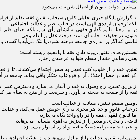
بی‌تقنین، دولت ناتوان از اِعمالِ شریعت می‌شود.
به گزارش پایگاه خبری تحلیلی کانون سبحان، تقنینِ فقه، تقلید از قوان
بلکه ترجمانِ اراده‌ی الهی است در قالبِ نظم و عدالتِ اجتماعی.
در این معنا، قانون‌گذاریِ فقهی نه انشای رأی بشر، بلکه احیای نظمِ ا
قانون، در حقیقت، جامه‌ای است دوختۀ عقل بر اندامِ وحی؛
لباسی که اگر بر اندازه‌ی جامعه دوخته نشود، یا تنگ می‌آید یا گشاد، 
نخستین هدفِ تقنین، پیوند دادنِ فقه با واقعیتِ زیسته است؛
یعنی رساندنِ فقه از سطحِ فتوا به عرصه‌ی رفتار.
تقنین، فقه را از خلوتِ كتب فقهى به صحنِ اجتماع می‌کشاند، تا از فق
اگر فقه در حصارِ اختلافِ آرا و فروعاتِ متکثّر باقی بماند، جامعه د
ازاین‌رو، تقنین، راهِ وصول به فقه را آسان می‌سازد و دسترسِ عینی ب
فقه را از صفحه به صحنه می‌آورد، و شریعت را از متن به نظام می‌کش
دومین مقصدِ تقنین، صیانت از عدالت است.
در غیابِ قانونِ واحد، هر مجری به رأیِ خویش عمل می‌کند، و عدالت در
اما قانونِ فقهی، همه را در راهِ واحد نگاه می‌دارد،
قاضی و مجری و مدیر را از لغزش به اهوی نفسانی می‌رهاند،
و اعتمادِ جامعه را به دستگاهِ قضا و اداره استوار می‌سازد.
بدین‌سان، تقنین، عدالت را از تزلزل می‌رهاند و از تشتّتِ اجتهادها به 