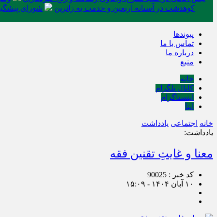
کوهدشت در آستانه اربعین و خدمت‌ به زائرین
شورای پیشگیر
پیوندها
تماس با ما
درباره ما
منبع
خانه
کانال تلگرام
اینستاگرام
ایتا
خانه
اجتماعی
یادداشت
یادداشت:
معنا و غایتِ تقنین فقه
کد خبر : 90025
۱۰ آبان ۱۴۰۴ - ۱۵:۰۹