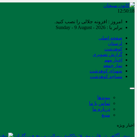
12:50:18
امروز : افزونه جلالی را نصب کنید.
برابر با : Sunday - 9 August - 2026
صفحه اصلی
لرستان
کوهدشت
گزارش تصویری
اخبار مهم
نماز جمعه
شهدای کوهدشت
مساجد کوهدشت
پیوندها
تماس با ما
درباره ما
منبع
اخبار ویژه
نبض آگاهی در قلب مفرغ؛ واکاوی رسالت و رنج خبرنگاران
وقتی