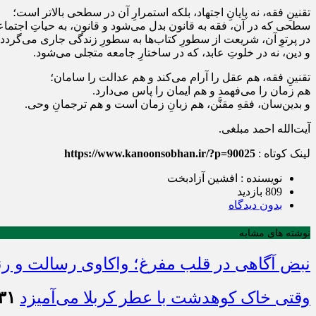
تقنینِ فقه، نه پایانِ اجتهاد، بلکه استمرارِ آن در سطحی بالاتر است؛
سطحی که در آن، فقه به قانون بدل می‌شود و قانون، به حیاتِ اجتما
در پرتوِ آن، شریعت از سطورِ کتاب‌ها به سطورِ زندگی جاری می‌گردد،
و دین، نه در خلوتِ عابد، که در ساختارِ جامعه متجلی می‌شود.
تقنینِ فقه، هم عقل را آرام می‌کند و هم عدالت را سامان؛
هم زمان را می‌فهمد و هم ایمان را پاس می‌دارد.
و بدین‌سان، فقهِ مقنَّن، هم زبانِ زمان است و هم ترجمانِ وحی.
آیت‌الله احمد مبلغی.
لینک کوتاه :
https://www.kanoonsobhan.ir/?p=90025
نویسنده : افشین آزادبخت
809 بازدید
بدون دیدگاه
نوشته های مشابه
نبض آگاهی در قلب مفرغ؛ واکاوی رسالت و رن
وقتی خاک کوهدشت با عطر کربلا می‌آمیزد
۳۱ تیر ۱۴۰۵ - :۴۵