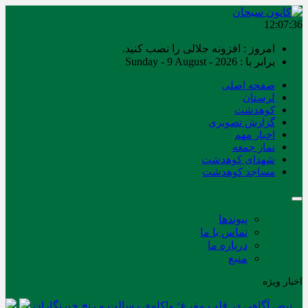
12:07:36
امروز : افزونه جلالی را نصب کنید.
برابر با : Sunday - 9 August - 2026
صفحه اصلی
لرستان
کوهدشت
گزارش تصویری
اخبار مهم
نماز جمعه
شهدای کوهدشت
مساجد کوهدشت
پیوندها
تماس با ما
درباره ما
منبع
اخبار ویژه
نبض آگاهی در قلب مفرغ؛ واکاوی رسالت و رنج خبرنگاران