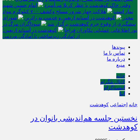
وقتی خاک کوهدشت با عطر کربلا می‌آمیزد
امام حسین شهید
نماز است
هلاکت چهار شرور مسلح وکشف ۷۰۰ کیلوگرم مواد
مخدر
کوهدشت در آستانه اربعین و خدمت‌ به زائرین
شورای
پیشگیری از وقوع جرم کوهدشت برگزار شد
سوداگران مرگ در
تور اطلاعاتی عملیاتی تکاوران فراجا
کوهدشت در آستانه اربعین؛
از آمادگی زیرساختی تا آمادگی مردمی
پیوندها
تماس با ما
درباره ما
منبع
خانه
کانال تلگرام
اینستاگرام
ایتا
خانه
اجتماعی
کوهدشت
نخستین جلسه هم‌اندیشی بانوان در
کوهدشت