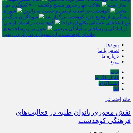
نماز است
هلاکت چهار شرور مسلح وکشف ۷۰۰ کیلوگرم مواد
مخدر
کوهدشت در آستانه اربعین و خدمت‌ به زائرین
شورای
پیشگیری از وقوع جرم کوهدشت برگزار شد
سوداگران مرگ در
تور اطلاعاتی عملیاتی تکاوران فراجا
کوهدشت در آستانه اربعین؛
از آمادگی زیرساختی تا آمادگی مردمی
تحول در زیرساخت‌های
جاده‌ای کوهدشت برای تسهیل تردد زائران اربعین
پیوندها
تماس با ما
درباره ما
منبع
خانه
کانال تلگرام
اینستاگرام
ایتا
خانه
اجتماعی
نقش محوری بانوان طلبه در فعالیت‌های
فرهنگی کوهدشت