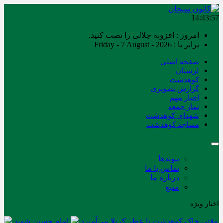
14:43:57
امروز : افزونه جلالی را نصب کنید.
برابر با : Friday - 7 August - 2026
صفحه اصلی
لرستان
کوهدشت
گزارش تصویری
اخبار مهم
نماز جمعه
شهدای کوهدشت
مساجد کوهدشت
پیوندها
تماس با ما
درباره ما
منبع
اخبار ویژه
وقتی خاک کوهدشت با عطر کربلا می‌آمیزد
امام حسین شهید