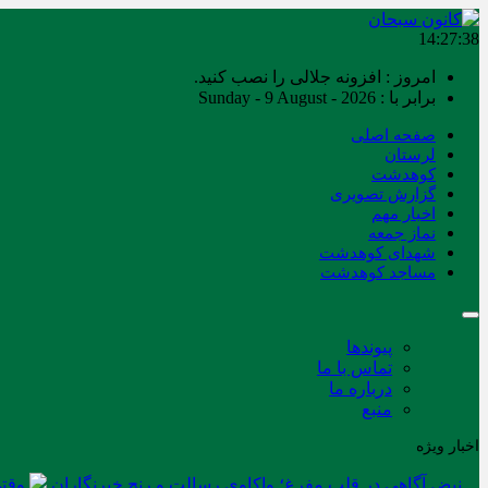
14:27:38
امروز : افزونه جلالی را نصب کنید.
برابر با : Sunday - 9 August - 2026
صفحه اصلی
لرستان
کوهدشت
گزارش تصویری
اخبار مهم
نماز جمعه
شهدای کوهدشت
مساجد کوهدشت
پیوندها
تماس با ما
درباره ما
منبع
اخبار ویژه
نبض آگاهی در قلب مفرغ؛ واکاوی رسالت و رنج خبرنگاران
وقتی