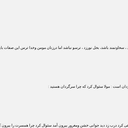
سخاوتمند باشد، بخل نورزد ، ترسو نباشد اما درزنان مومن وخدا ترس این صفات بای
ان است : مولا سئوال کرد که چرا سرگردان هستید :
هی کرد درب زد دید جوانی خشن ومغرور بیرون آمد سئوال کرد چرا همسرت را بیرون ک