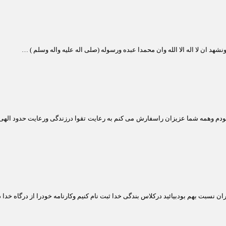
شهد ان لا اله الا الله وان محمدا عبده ورسوله (صلی اله علیه واله وسلم ) …
،خودم وهمه شما عزیزان راسفارش می کنم به رعایت تقوا درزندگی ورعایت حدود الهی؛
ران نسبت بهم بود
بیائید درکلاس بندگی خدا ثبت نام کنیم وکارنامه خودرا از درگاه خدا 