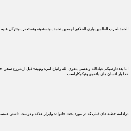
الحمدلله رب العالمین،باری الخلائق اجمعین نحمده ونستعینه ونستغفره ونتوکل علیه ون
اما بعد«اوصیکم عبادالله ونفسی بتقوی الله واتباع امره ونهیه» قبل ازشروع سخن
خدا یار انسان های باتقوی ونیکوکاراست.
درادامه خطبه های قبلی که در مورد بحث خانواده وابراز علاقه و دوست داشتن همس