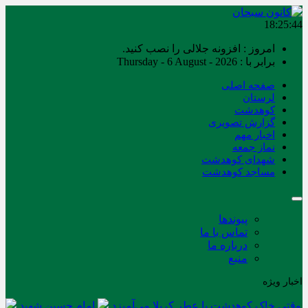
18:25:45
امروز : افزونه جلالی را نصب کنید.
برابر با : Thursday - 6 August - 2026
صفحه اصلی
لرستان
کوهدشت
گزارش تصویری
اخبار مهم
نماز جمعه
شهدای کوهدشت
مساجد کوهدشت
پیوندها
تماس با ما
درباره ما
منبع
اخبار ویژه
وقتی خاک کوهدشت با عطر کربلا می‌آمیزد
امام حسین شهید