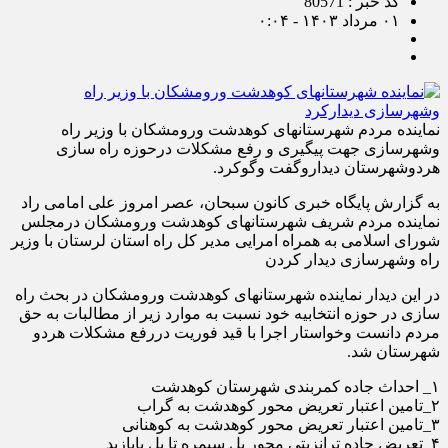
کد خبر : 80571
۰۱ مرداد ۱۴۰۳ - ۰:۰۴
نماینده مردم شهرستانهای کوهدشت ورومشکان با وزیر راه
وشهرسازی جهت پیگیری و رفع مشکلات درحوزه راه سازی
هردوشهرستان دیداروگفت وگوکرد.
به گزارش پایگاه خبری کانون سبحان، عصر امروز علی امامی راد
نماینده مردم شریف شهرستانهای کوهدشت ورومشکان درمجلس
شورای اسلامی به همراه امرایی مدیر کل راه استان لرستان با وزیر
راه وشهرسازی دیدار کردن
در این دیدار نماینده شهرستانهای کوهدشت ورومشکان در بحث راه
سازی در حوزه انتخابیه خود نسبت به موارد زیر از مطالبات به حق
مردم دانست وخواستار اجرا با قید فوریت دررفع مشکلات هردو
شهرستان شد.
۱_ احداث جاده کمربندی شهرستان کوهدشت
۲_تامین اعتبار تعریض محور کوهدشت به گراب
۳_تامین اعتبار تعریض محور کوهدشت به کوهنانی
۴_تعریض جاده ترانزیتی محور پل سیمره تا پل بابازید