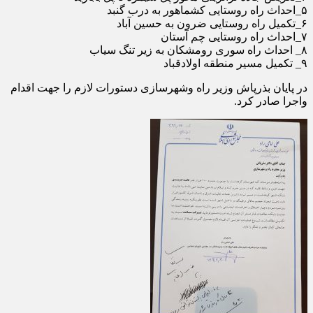
۵_احداث راه روستایی کشماهور به درب گنبد
۶_تکمیل راه روستایی ضرون به حسین آباد
۷_احداث راه روستایی چم آستان
۸_ احداث راه سوری رومشکان به زیر تنگ سیاب
۹_ تکمیل مسیر منطقه اولادقباد
در پایان بذرپاش وزیر راه وشهرسازی دستورات لازم را جهت اقدام
واجرا صادر کرد.