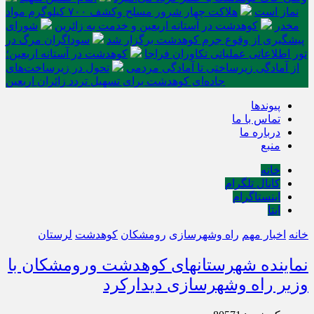
نماز است
هلاکت چهار شرور مسلح وکشف ۷۰۰ کیلوگرم مواد
مخدر
کوهدشت در آستانه اربعین و خدمت‌ به زائرین
شورای
پیشگیری از وقوع جرم کوهدشت برگزار شد
سوداگران مرگ در
تور اطلاعاتی عملیاتی تکاوران فراجا
کوهدشت در آستانه اربعین؛
از آمادگی زیرساختی تا آمادگی مردمی
تحول در زیرساخت‌های
جاده‌ای کوهدشت برای تسهیل تردد زائران اربعین
پیوندها
تماس با ما
درباره ما
منبع
خانه
کانال تلگرام
اینستاگرام
ایتا
خانه
اخبار مهم
راه وشهرسازی
رومشکان
کوهدشت
لرستان
نماینده شهرستانهای کوهدشت ورومشکان با
وزیر راه وشهرسازی دیدارکرد