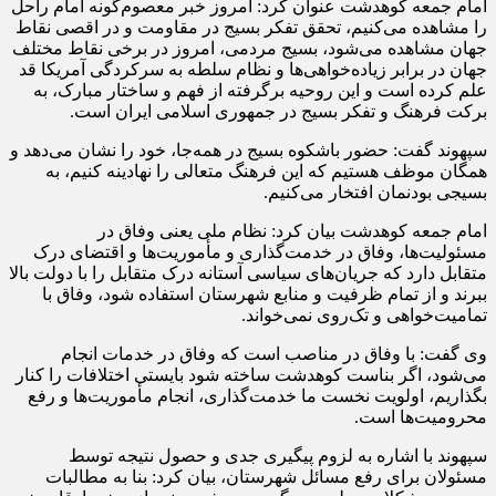
امام جمعه کوهدشت عنوان کرد: امروز خبر معصوم‌گونه امام راحل
را مشاهده می‌کنیم، تحقق تفکر بسیج در مقاومت و در اقصی نقاط
جهان مشاهده می‌شود، بسیج مردمی، امروز در برخی نقاط مختلف
جهان در برابر زیاده‌خواهی‌ها و نظام سلطه به سرکردگی آمریکا قد
علم کرده است و این روحیه برگرفته از فهم و ساختار مبارک، به
برکت فرهنگ و تفکر بسیج در جمهوری اسلامی ایران است.
سپهوند گفت: حضور باشکوه بسیج در همه‌جا، خود را نشان می‌دهد و
همگان موظف هستیم که این فرهنگ متعالی را نهادینه کنیم، به
بسیجی بودنمان افتخار می‌کنیم.
امام جمعه کوهدشت بیان کرد: نظام ملی یعنی وفاق در
مسئولیت‌ها، وفاق در خدمت‌گذاری و مأموریت‌ها و اقتضای درک
متقابل دارد که جریان‌های سیاسی آستانه درک متقابل را با دولت بالا
ببرند و از تمام ظرفیت و منابع شهرستان استفاده شود، وفاق با
تمامیت‌خواهی و تک‌روی نمی‌خواند.
وی گفت: با وفاق در مناصب است که وفاق در خدمات انجام
می‌شود، اگر بناست کوهدشت ساخته شود بایستی اختلافات را کنار
بگذاریم، اولویت نخست ما خدمت‌گذاری، انجام مأموریت‌ها و رفع
محرومیت‌ها است.
سپهوند با اشاره به لزوم پیگیری جدی و حصول نتیجه توسط
مسئولان برای رفع مسائل شهرستان، بیان کرد: بنا به مطالبات