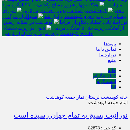
نماز است
هلاکت چهار شرور مسلح وکشف ۷۰۰ کیلوگرم مواد
مخدر
کوهدشت در آستانه اربعین و خدمت‌ به زائرین
شورای
پیشگیری از وقوع جرم کوهدشت برگزار شد
سوداگران مرگ در
تور اطلاعاتی عملیاتی تکاوران فراجا
کوهدشت در آستانه اربعین؛
از آمادگی زیرساختی تا آمادگی مردمی
تحول در زیرساخت‌های
جاده‌ای کوهدشت برای تسهیل تردد زائران اربعین
پیوندها
تماس با ما
درباره ما
منبع
خانه
کانال تلگرام
اینستاگرام
ایتا
خانه
کوهدشت
لرستان
نماز جمعه کوهدشت
امام جمعه کوهدشت:
نورانیت بسیج به تمام جهان رسیده است
کد خبر : 82678