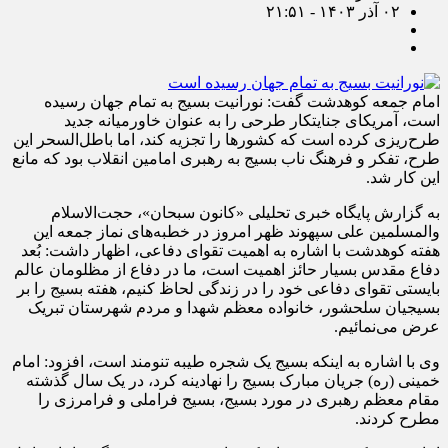
۰۲ آذر ۱۴۰۳ - ۲۱:۵۱
امام جمعه کوهدشت گفت: نورانیت بسیج به تمام جهان رسیده
است، آمریکای جنایتکار طرحی را به عنوان خاورمیانه جدید
طرح‌ریزی کرده است که کشورها را تجزیه کند، اما باطل‌السحر این
طرح، تفکر و فرهنگ ناب بسیج به رهبری امامین انقلاب بود که مانع
این کار شد.
به گزارش پایگاه خبری تحلیلی «کانون سبحان»، حجت‌الاسلام‌
والمسلمین علی سپهوند ظهر امروز در خطبه‌های نماز جمعه این
هفته کوهدشت با اشاره به اهمیت تقوای دفاعی، اظهار داشت: بُعد
دفاع مقدس بسیار حائز اهمیت است، ما در دفاع از مظلومان عالم
بایستی تقوای دفاعی خود را در زندگی لحاظ کنیم، هفته بسیج را بر
بسیجیان سلحشور، خانواده معظم شهدا و مردم شهرستان تبریک
عرض می‌نمائیم.
وی با اشاره به اینکه بسیج یک شجره طیبه تنومند است، افزود: امام
خمینی (ره) جریان مبارک بسیج را نهادینه کرد، در یک سال گذشته
مقام معظم رهبری در مورد بسیج، بسیج فراملی و فرامرزی را
مطرح کردند.