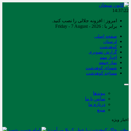
14:37:22
امروز : افزونه جلالی را نصب کنید.
برابر با : Friday - 7 August - 2026
صفحه اصلی
لرستان
کوهدشت
گزارش تصویری
اخبار مهم
نماز جمعه
شهدای کوهدشت
مساجد کوهدشت
پیوندها
تماس با ما
درباره ما
منبع
اخبار ویژه
وقتی خاک کوهدشت با عطر کربلا می‌آمیزد
امام حسین شهید