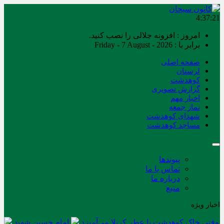
4:37:22
امروز : افزونه جلالی را نصب کنید.
برابر با : Friday - 7 August - 2026
صفحه اصلی
لرستان
کوهدشت
گزارش تصویری
اخبار مهم
نماز جمعه
شهدای کوهدشت
مساجد کوهدشت
پیوندها
تماس با ما
درباره ما
منبع
اخبار ویژه
وقتی خاک کوهدشت با عطر کربلا می‌آمیزد
امام حسین شهید