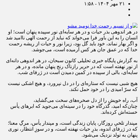
۲۱ مهر ۱۴۰۴ - ۱:۵۸
در هر اندوهی بذر حیات و در هر سایه‌ای نور سپیده پنهان است؛ او
انسان را به این باور فرا می‌خواند که نباید از رحمت الهی ناامید شد
و اگر بهار نماند، خود باید گل بود، زیرا نور و حیات از ریشه رحمت
خدا که در عمق جان هر کس آرمیده است، می‌جوشد.
به گزارش پایگاه خبری تحلیلی کانون سبحان، در هر اندوهی دانه‌ای
از نور نهفته است که در حریر رازناک رنج پنهان مانده، و در هر
سایه‌ای، بالی از سپیده در کمین دمیدن است در ژرفای شب.
هیچ شبی نیست که ستاره‌ای را در دل نپرورد، و هیچ اشکی نیست
که سرّ امیدی را در خود حمل نکند.
آب، راه خویش را از دل صخره‌های سخت می‌گشاید،
چنان‌که امید، گذرگاه خود را در سینه‌ای می‌جوید که ابرهای یأس
خسته‌اش کرده‌اند.
مپندار تلخیِ روزگار، پایان زندگی است، و مپندار یأس، مرگِ معنا؛
که در ژرفای اندوه، بذرِ حیات نهفته است، و در سوزِ انتظار، نوری
پنهان به تولد نزدیک می‌شود.