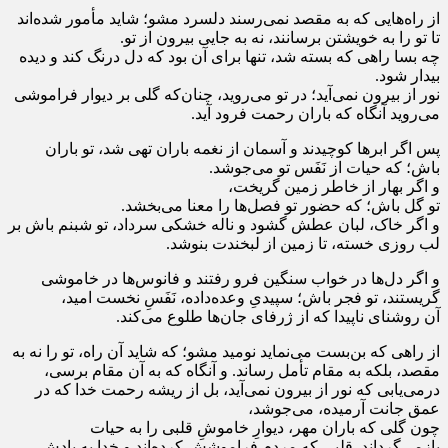
از راه‌هایی که به مقصد نمی‌رسند دلسرد مشو؛ شاید مأمور شده‌اند
تا تو را به خویشتن برسانند، نه به جایی بیرون از تو.
چه بسا راهی که بسته شد، تنها برای آن بود که دل درنگ کند و دیده
بیدار شود.
نور از بیرون نمی‌آید؛ در تو می‌روید، چنان‌که گلی بر دیوار فراموشی
می‌روید آنگاه که باران رحمت فرود آید.
پس اگر ابرها کوچیدند و آسمان از نغمه باران تهی شد، تو باران
باش؛ که حیات از نَفَس تو می‌جوشد.
و اگر بهار از خاطر زمین گریخت،
تو گل باش؛ که حضور تو فصل‌ها را معنا می‌بخشد.
و اگر خاک، لبان عطش گشود و ناله خشکی سرداد، تو شبنم باش بر
لب روزی خسته، تا زمین از لبخندت بنوشد.
و اگر دل‌ها در خواب سنگین فرو رفتند و فانوس‌ها در خاموشی
گریستند، تو فجر باش؛ سپیدیِ وعده‌داده، نَفَسِ نخست امید،
آن روشنای ناپیدا که از ژرفای جان‌ها طلوع می‌کند.
از راهی که بن‌بست می‌نماید نومید مشو؛ که شاید آن راه، تو را نه به
مقصد، بلکه به مقام تأمل رساند. و آنگاه که به آن مقام برسی،
درمی‌یابی که نور از بیرون نمی‌آید، بل از ریشه رحمت خدا که در
عمق جانت آرمیده، می‌جوشد،
چون گلی که باران مهر، دیوارِ خاموشِ قلبی را به حیات
بازمی‌گرداند. قلبی که مردم فراموشش کرده‌اند و خدا به یادش