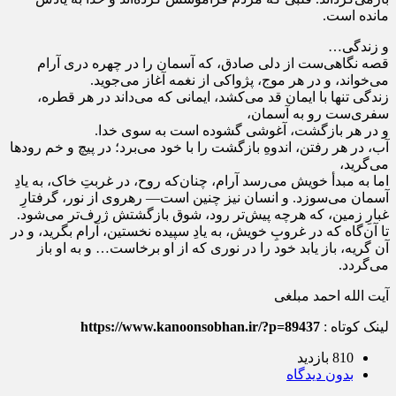
مانده است.
و زندگی…
قصه نگاهی‌ست از دلی صادق، که آسمان را در چهره دری آرام
می‌خواند، و در هر موج، پژواکی از نغمه آغاز می‌جوید.
زندگی تنها با ایمان قد می‌کشد، ایمانی که می‌داند در هر قطره،
سفری‌ست رو به آسمان،
و در هر بازگشت، آغوشی گشوده است به سوی خدا.
آب، در هر رفتن، اندوهِ بازگشت را با خود می‌برد؛ در پیچ و خم رودها
می‌گرید،
اما به مبدأ خویش می‌رسد آرام، چنان‌که روح، در غربتِ خاک، به یادِ
آسمان می‌سوزد. و انسان نیز چنین است— رهروی از نور، گرفتارِ
غبارِ زمین، که هرچه پیش‌تر رود، شوق بازگشتش ژرف‌تر می‌شود.
تا آن‌گاه که در غروبِ خویش، به یادِ سپیده نخستین، آرام بگرید، و در
آن گریه، باز یابد خود را در نوری که از او برخاست… و به او باز
می‌گردد.
آیت الله احمد مبلغی
لینک کوتاه :
https://www.kanoonsobhan.ir/?p=89437
810 بازدید
بدون دیدگاه