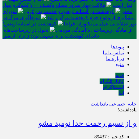
نماز است
هلاکت چهار شرور مسلح وکشف ۷۰۰ کیلوگرم مواد
مخدر
کوهدشت در آستانه اربعین و خدمت‌ به زائرین
شورای
پیشگیری از وقوع جرم کوهدشت برگزار شد
سوداگران مرگ در
تور اطلاعاتی عملیاتی تکاوران فراجا
کوهدشت در آستانه اربعین؛
از آمادگی زیرساختی تا آمادگی مردمی
تحول در زیرساخت‌های
جاده‌ای کوهدشت برای تسهیل تردد زائران اربعین
پیوندها
تماس با ما
درباره ما
منبع
خانه
کانال تلگرام
اینستاگرام
ایتا
خانه
اجتماعی
یادداشت
یادداشت؛
و از نسیم رحمت خدا نومید مشو
کد خبر : 89437