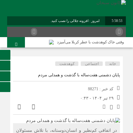
5:58:54
امروز : افزونه جلالی را نصب کنید.
برابر با : Sunday - 9 August - 2026
وقتی خاک کوهدشت با عطر کربلا می‌آمیزد
امام حسین شهید نماز است
هلاکت چهار شرور مسلح وکشف ۷۰۰ کیلوگرم مواد مخدر
خانه
اجتماعی
کوهدشت
کوهدشت در آستانه اربعین و خدمت‌ به زائرین
پایان دشمنی هفت‌ساله با گذشت و همدلی مردم
شورای پیشگیری از وقوع جرم کوهدشت برگزار شد
کد خبر : 88271
سوداگران مرگ در تور اطلاعاتی عملیاتی تکاوران فراجا
۲۹ تیر ۱۴۰۴ - ۰:۴۳
کوهدشت در آستانه اربعین؛ از آمادگی زیرساختی تا آمادگی
مردمی
تحول در زیرساخت‌های جاده‌ای کوهدشت برای تسهیل تردد
زائران اربعین
در اتفاقی کم‌نظیر و انسان‌دوستانه، با تلاش مسئولان