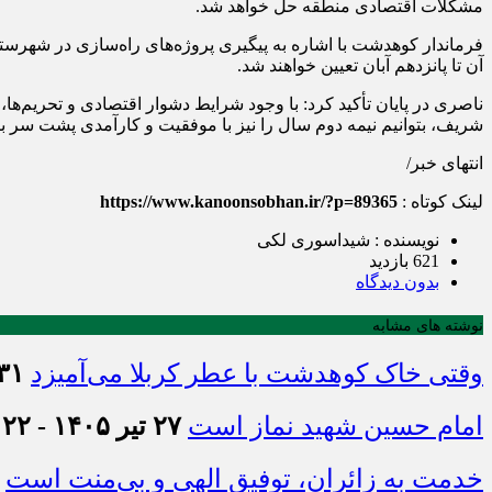
مشکلات اقتصادی منطقه حل خواهد شد.
فرماندار کوهدشت با اشاره به پیگیری پروژه‌های راه‌سازی در شهرس
آن تا پانزدهم آبان تعیین خواهند شد.
ناصری در پایان تأکید کرد: با وجود شرایط دشوار اقتصادی و تحریم‌ه
شریف، بتوانیم نیمه دوم سال را نیز با موفقیت و کارآمدی پشت سر بگ
انتهای خبر/
لینک کوتاه :
https://www.kanoonsobhan.ir/?p=89365
نویسنده : شیداسوری لکی
621 بازدید
بدون دیدگاه
نوشته های مشابه
وقتی خاک کوهدشت با عطر کربلا می‌آمیزد
۳۱ تیر ۱۴۰۵ - :۴۵
امام حسین شهید نماز است
۲۷ تیر ۱۴۰۵ - ۲۱:۲۲
خدمت به زائران، توفیق الهی و بی‌منت است