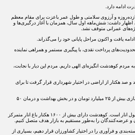
ت ادامه دارد.
زده‌روزه و آرزوی سلامتی و طول عمر باعزت برای مقام معظم
ظهار داشت: شش‌ماهه اول سال، همزمان با آغاز درگیری‌ها و
ژه‌های عمرانی متوقف نشد.
مه یافت و اکنون مراحل پایانی خود را می‌گذراند.
 محدودیت‌های پرداخت نقدی، با پیگیری مستمر و همراهی نماینده
دم کوهدشت انگیزه‌ای الهی داریم. مردم این دیار با نجابت،
و صد هکتار از اراضی در اختیار شهرداری قرار گرفت تا برای
فرماندار کوهدشت همچنین از تلاش‌های نماینده شهرستان در جذب اعتبارات حوزه راه و بهداشت قدردانی و افزود: تنها در حوزه راه و شهرسازی بیش از ۲۵ میلیارد تومان و در بخش بهداشت و درمان ۵۰
ناصری با اشاره به جشنواره انار کونانی، عنوان کرد: هدف ما معرفی ظرفیت‌های کشاورزی منطقه و ایجاد زنجیره ارزش افزوده برای محصول انار است. کوهدشت دارای بیش از ۱۶۰۰ هکتار باغ انار متمرکز
ان و عرضه‌کنندگان را به‌طور مستقیم به بازار هدف متصل کنیم.
سته‌بندی و فرآوری را در اختیار کشاورزان قرار دهیم، بسیاری از