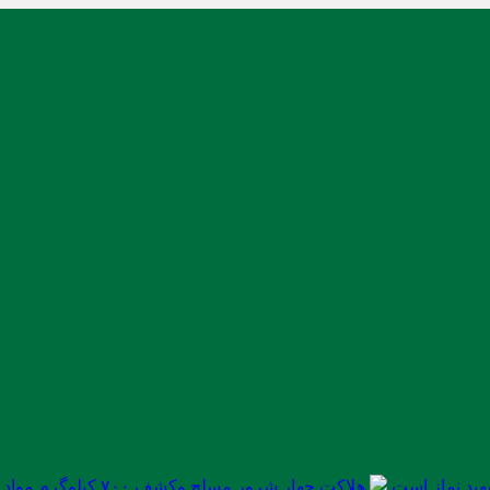
ید نماز است
هلاکت چهار شرور مسلح وکشف ۷۰۰ کیلوگرم مواد مخدر