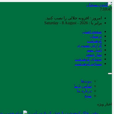
7:10:47
امروز : افزونه جلالی را نصب کنید.
برابر با : Saturday - 8 August - 2026
صفحه اصلی
لرستان
کوهدشت
گزارش تصویری
اخبار مهم
نماز جمعه
شهدای کوهدشت
مساجد کوهدشت
پیوندها
تماس با ما
درباره ما
منبع
اخبار ویژه
وقتی خاک کوهدشت با عطر کربلا می‌آمیزد
امام حسین شه