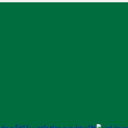
ید نماز است
هلاکت چهار شرور مسلح وکشف ۷۰۰ کیلوگرم مواد مخدر