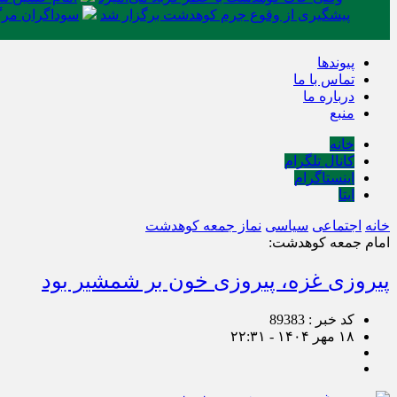
پیشگیری از وقوع جرم کوهدشت برگزار شد
سوداگران مرگ 
پیوندها
تماس با ما
درباره ما
منبع
خانه
کانال تلگرام
اینستاگرام
ایتا
خانه
اجتماعی
سیاسی
نماز جمعه کوهدشت
امام جمعه کوهدشت:
پیروزی غزه، پیروزی خون بر شمشیر بود
کد خبر : 89383
۱۸ مهر ۱۴۰۴ - ۲۲:۳۱