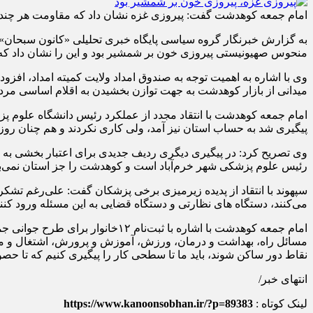
امام جمعه کوهدشت گفت: پیروزی غزه نشان داد که مقاومت هر چند با
به گزارش خبرنگار گروه سیاسی پایگاه خبری تحلیلی «کانون سبحان»،
منحوس صهیونیستی پیروزی خون بر شمشیر بود و این را نشان داد که م
وی با اشاره به اهمیت توجه به صندوق امداد ولایت کمیته امداد، اف
میدانی از بازار کوهدشت به جهت توازن بخشیدن به اقلام اساسی مردم
امام جمعه کوهدشت با انتقاد مجدد از عملکرد رئیس دانشگاه علوم پز
پیگیری شد به حساب استان نیز آمد، ولی کاری نکردند و هم چنان روز 
وی تصریح کرد: در پیگیری دیگری ردیف جدیدی برای اعتبار بخشی به ب
رئیس علوم پزشکی شهر خرم‌آباد است و کوهدشت را جز استان نمی‌بین
سپهوند با انتقاد از پدیده زیرمیزی برخی پزشکان گفت: علی‌رغم تشکر 
می‌کنند، دستگاه های نظارتی و دستگاه قضایی به این مسئله ورود کنن
امام جمعه کوهدشت با اشاره با ث
مسائل راه، بهداشت و درمان، ورزش، آموزش و پرورش، اشتغال و مس
نقاط دور ساکن شوند، باید ما تا سطحی کار را پیگیری کنیم که تا حصو
️انتهای خبر/
لینک کوتاه :
https://www.kanoonsobhan.ir/?p=89383