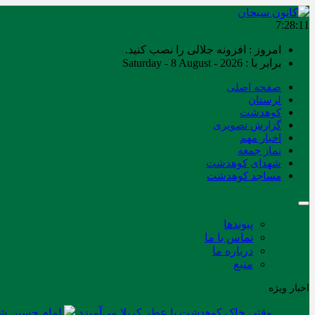
7:28:11
امروز : افزونه جلالی را نصب کنید.
برابر با : Saturday - 8 August - 2026
صفحه اصلی
لرستان
کوهدشت
گزارش تصویری
اخبار مهم
نماز جمعه
شهدای کوهدشت
مساجد کوهدشت
پیوندها
تماس با ما
درباره ما
منبع
اخبار ویژه
وقتی خاک کوهدشت با عطر کربلا می‌آمیزد
امام حسین شه