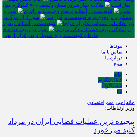
نماز است
هلاکت چهار شرور مسلح وکشف ۷۰۰ کیلوگرم مواد
مخدر
کوهدشت در آستانه اربعین و خدمت‌ به زائرین
شورای
پیشگیری از وقوع جرم کوهدشت برگزار شد
سوداگران مرگ در
تور اطلاعاتی عملیاتی تکاوران فراجا
کوهدشت در آستانه اربعین؛
از آمادگی زیرساختی تا آمادگی مردمی
تحول در زیرساخت‌های
جاده‌ای کوهدشت برای تسهیل تردد زائران اربعین
پیوندها
تماس با ما
درباره ما
منبع
خانه
کانال تلگرام
اینستاگرام
ایتا
خانه
اخبار مهم
اقتصادی
وزیر ارتباطات:
پیچیده ترین عملیات فضایی ایران در مرداد
کلید می خورد