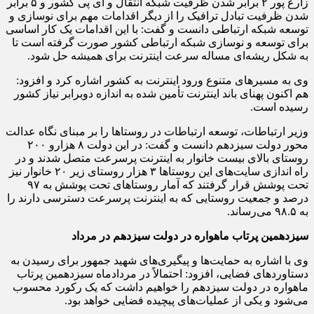
زارع پور ۲ برابر شدن ظرفیت شبکه انتقال و آی پی کشور و ۵ برابر
شدن ظرفیت تبادل ترافیک را از دیگر اقدامات مهم برای نوسازی و
توسعه شبکه ارتباطی دانست و گفت: با این اقدامات یک کار اساسی
برای توسعه و نوسازی شبکه ارتباطی کشور صورت گرفته است تا
به شکل ریشه‌ای مساله سرعت اینترنت برای همیشه حل شود.
وی به مسیرهای متنوع ورود اینترنت به کشور اشاره کرد و افزود:
هم اکنون پهنای باند اینترنت تأمین شده به اندازه دوبرابر نیاز کشور
رسیده است.
وزیر ارتباطات، توسعه ارتباطات در روستاها را بر مبنای نگاه عدالت
محور دولت سیزدهم دانست و گفت: در این دولت ۸ هزارو ۲۰۰
روستای بالای بیست خانوار به اینترنت پرسرعت متصل شدند و در
راه اندازی سایت‌های این روستاها ۳ هزار روستای زیر ۲۰ خانوار نیز
تحت پوشش قرار گرفتند که آمار روستاهای تحت پوشش به ۹۷
درصد و جمعیت روستایی که به اینترنت پرسرعت دسترسی دارند را
به ۹۸.۵ می‌رساند.
سیزدهمین پرتاب ماهواره در دولت سیزدهم در مرداد
وی با اشاره به حمایت‌ها و پیگیری‌های شهید جمهور برای رسیدن به
دستاوردهای فضایی، افزود: احتمالاً در مردادماه سیزدهمین پرتاب
ماهواره در دولت سیزدهم را خواهیم داشت که یک رکورد محسوب
می‌شود و یکی از عملیات‌های پیچیده فضایی خواهد بود.