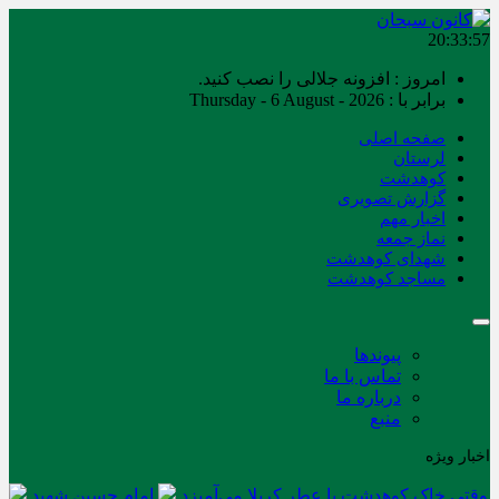
20:33:57
امروز : افزونه جلالی را نصب کنید.
برابر با : Thursday - 6 August - 2026
صفحه اصلی
لرستان
کوهدشت
گزارش تصویری
اخبار مهم
نماز جمعه
شهدای کوهدشت
مساجد کوهدشت
پیوندها
تماس با ما
درباره ما
منبع
اخبار ویژه
وقتی خاک کوهدشت با عطر کربلا می‌آمیزد
امام حسین شهید