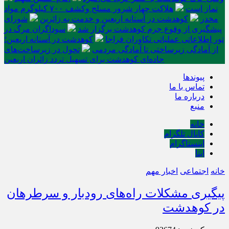
نماز است
هلاکت چهار شرور مسلح وکشف ۷۰۰ کیلوگرم مواد
مخدر
کوهدشت در آستانه اربعین و خدمت‌ به زائرین
شورای
پیشگیری از وقوع جرم کوهدشت برگزار شد
سوداگران مرگ در
تور اطلاعاتی عملیاتی تکاوران فراجا
کوهدشت در آستانه اربعین؛
از آمادگی زیرساختی تا آمادگی مردمی
تحول در زیرساخت‌های
جاده‌ای کوهدشت برای تسهیل تردد زائران اربعین
پیوندها
تماس با ما
درباره ما
منبع
خانه
کانال تلگرام
اینستاگرام
ایتا
خانه
اجتماعی
اخبار مهم
پیگیری مشکلات راه‌های رودبار و سرطرهان
در کوهدشت