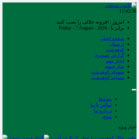
11:42:36
امروز : افزونه جلالی را نصب کنید.
برابر با : Friday - 7 August - 2026
صفحه اصلی
لرستان
کوهدشت
گزارش تصویری
اخبار مهم
نماز جمعه
شهدای کوهدشت
مساجد کوهدشت
پیوندها
تماس با ما
درباره ما
منبع
اخبار ویژه
وقتی خاک کوهدشت با عطر کربلا می‌آمیزد
امام حسین شهید