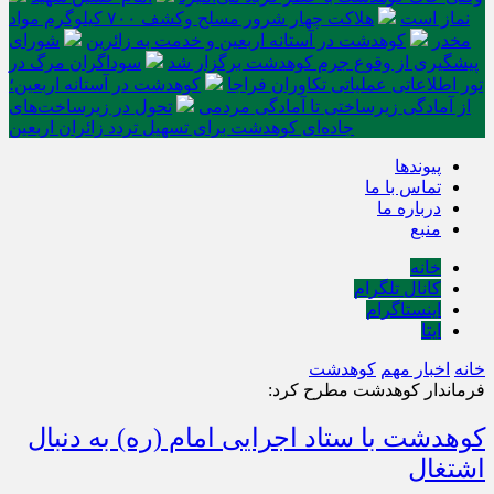
نماز است
هلاکت چهار شرور مسلح وکشف ۷۰۰ کیلوگرم مواد
مخدر
کوهدشت در آستانه اربعین و خدمت‌ به زائرین
شورای
پیشگیری از وقوع جرم کوهدشت برگزار شد
سوداگران مرگ در
تور اطلاعاتی عملیاتی تکاوران فراجا
کوهدشت در آستانه اربعین؛
از آمادگی زیرساختی تا آمادگی مردمی
تحول در زیرساخت‌های
جاده‌ای کوهدشت برای تسهیل تردد زائران اربعین
پیوندها
تماس با ما
درباره ما
منبع
خانه
کانال تلگرام
اینستاگرام
ایتا
خانه
اخبار مهم
کوهدشت
فرماندار کوهدشت مطرح کرد:
کوهدشت با ستاد اجرایی امام (ره) به دنبال
اشتغال