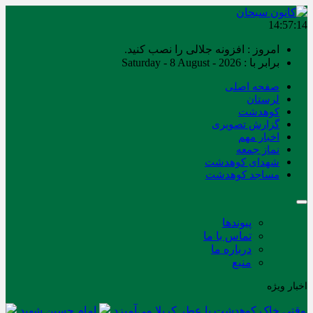
14:57:14
امروز : افزونه جلالی را نصب کنید.
برابر با : Saturday - 8 August - 2026
صفحه اصلی
لرستان
کوهدشت
گزارش تصویری
اخبار مهم
نماز جمعه
شهدای کوهدشت
مساجد کوهدشت
پیوندها
تماس با ما
درباره ما
منبع
اخبار ویژه
وقتی خاک کوهدشت با عطر کربلا می‌آمیزد
امام حسین شهید