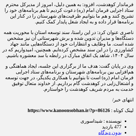
فرماندار کوهدشت، افزود: به همین دلیل، امروز از مدیرکل محترم
ستاد اجرایی فرمان امام (ره) دعوت کردیم تا هم برنامه‌های خود را
تشریح کنند و هم ما بتوانیم ظرفیت‌های شهرستان را در کنار این
برنامه‌ها قرار داده و به ایجاد شغل پایدار کمک کنیم.
ناصری عنوان کرد: در این راستا، سند توسعه استان با محوریت همه
دستگاه‌ها و مدیران تدوین شده و برش شهرستانی آن نیز مشخص
شده است. ما وظایف و انتظارات خود از دستگاه‌هایی مانند جهاد
کشاورزی را در این سند مشخص کرده‌ایم. همچنین، امیدواریم که در
سال ۱۴۰۴، شاهد یک اتفاق مبارک در رابطه با سد معشوره باشیم.
وی در پایان گفت: هدف ما از برگزاری این جلسه، ایجاد هماهنگی و
هم‌افزایی بین برنامه‌های شهرستان و برنامه‌های ستاد اجرایی
فرمان امام (ره) است تا بتوانیم با همکاری یکدیگر، در جهت توسعه
و اشتغال‌زایی در کوهدشت گام برداریم. از خداوند متعال توفیق
خدمت به مردم شریف کوهدشت را خواستارم.
انتهای خبر/
لینک کوتاه :
https://www.kanoonsobhan.ir/?p=86126
نویسنده : شیداسوری
477 بازدید
بدون دیدگاه