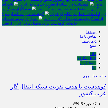
مخدر
کوهدشت در آستانه اربعین و خدمت‌ به زائرین
شورای
پیشگیری از وقوع جرم کوهدشت برگزار شد
سوداگران مرگ در
تور اطلاعاتی عملیاتی تکاوران فراجا
کوهدشت در آستانه اربعین؛
از آمادگی زیرساختی تا آمادگی مردمی
تحول در زیرساخت‌های
جاده‌ای کوهدشت برای تسهیل تردد زائران اربعین
پیوندها
تماس با ما
درباره ما
منبع
خانه
کانال تلگرام
اینستاگرام
ایتا
خانه
اخبار مهم
کوهدشت با هدف تقویت شبکه انتقال گاز
غرب کشور
کد خبر : 85915