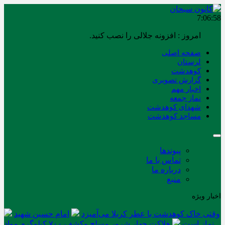
7:06:58
امروز : افزونه جلالی را نصب کنید.
صفحه اصلی
لرستان
کوهدشت
گزارش تصویری
اخبار مهم
نماز جمعه
شهدای کوهدشت
مساجد کوهدشت
پیوندها
تماس با ما
درباره ما
منبع
اخبار ویژه
وقتی خاک کوهدشت با عطر کربلا می‌آمیزد
امام حسین شهید
نماز است
هلاکت چهار شرور مسلح وکشف ۷۰۰ کیلوگرم مواد