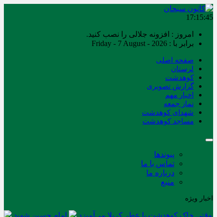
17:15:45
امروز : افزونه جلالی را نصب کنید.
برابر با : Friday - 7 August - 2026
صفحه اصلی
لرستان
کوهدشت
گزارش تصویری
اخبار مهم
نماز جمعه
شهدای کوهدشت
مساجد کوهدشت
پیوندها
تماس با ما
درباره ما
منبع
اخبار ویژه
وقتی خاک کوهدشت با عطر کربلا می‌آمیزد
امام حسین شهید