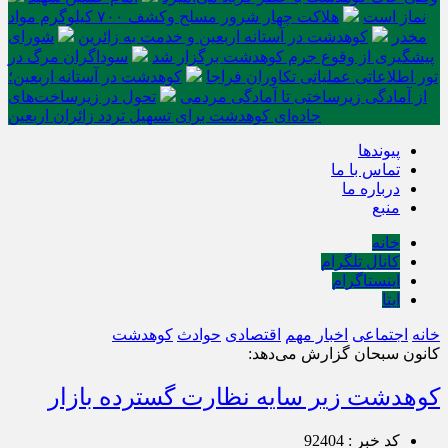
نماز است
هلاکت چهار شرور مسلح وکشف ۷۰۰ کیلوگرم مواد
مخدر
کوهدشت در آستانه اربعین و خدمت‌ به زائرین
شورای
پیشگیری از وقوع جرم کوهدشت برگزار شد
سوداگران مرگ در
تور اطلاعاتی عملیاتی تکاوران فراجا
کوهدشت در آستانه اربعین؛
از آمادگی زیرساختی تا آمادگی مردمی
تحول در زیرساخت‌های
جاده‌ای کوهدشت برای تسهیل تردد زائران اربعین
پیوندها
تماس با ما
درباره ما
منبع
خانه
کانال تلگرام
اینستاگرام
ایتا
خانه
اجتماعی
اخبار مهم
اقتصادی
حوادث
کوهدشت
کانون سبحان گزارش می‌دهد:
کوهدشت زیر سایه نظارت گسترده بازار
کد خبر : 92404