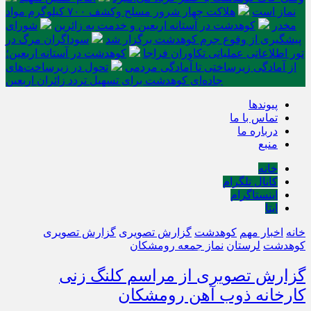
نماز است
هلاکت چهار شرور مسلح وکشف ۷۰۰ کیلوگرم مواد
مخدر
کوهدشت در آستانه اربعین و خدمت‌ به زائرین
شورای
پیشگیری از وقوع جرم کوهدشت برگزار شد
سوداگران مرگ در
تور اطلاعاتی عملیاتی تکاوران فراجا
کوهدشت در آستانه اربعین؛
از آمادگی زیرساختی تا آمادگی مردمی
تحول در زیرساخت‌های
جاده‌ای کوهدشت برای تسهیل تردد زائران اربعین
پیوندها
تماس با ما
درباره ما
منبع
خانه
کانال تلگرام
اینستاگرام
ایتا
خانه
اخبار مهم
کوهدشت
گزارش تصویری
گزارش تصویری
کوهدشت
لرستان
نماز جمعه رومشکان
گزارش تصویری از مراسم کلنگ زنی
کارخانه ذوب آهن رومشکان