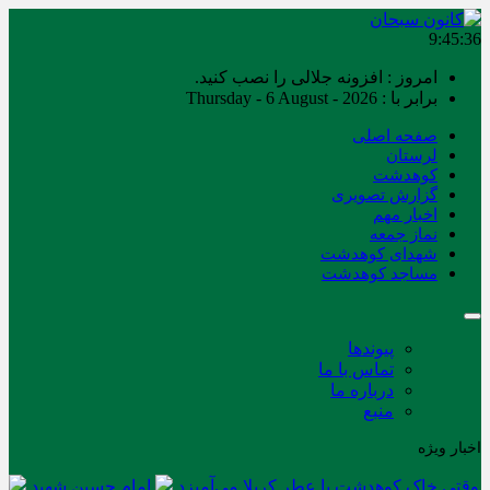
9:45:36
امروز : افزونه جلالی را نصب کنید.
برابر با : Thursday - 6 August - 2026
صفحه اصلی
لرستان
کوهدشت
گزارش تصویری
اخبار مهم
نماز جمعه
شهدای کوهدشت
مساجد کوهدشت
پیوندها
تماس با ما
درباره ما
منبع
اخبار ویژه
وقتی خاک کوهدشت با عطر کربلا می‌آمیزد
امام حسین شهید