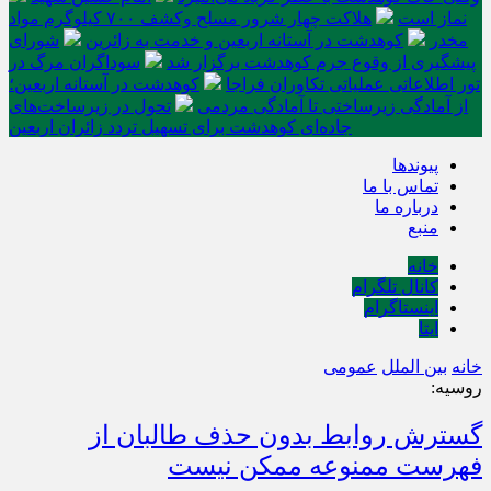
نماز است
هلاکت چهار شرور مسلح وکشف ۷۰۰ کیلوگرم مواد
مخدر
کوهدشت در آستانه اربعین و خدمت‌ به زائرین
شورای
پیشگیری از وقوع جرم کوهدشت برگزار شد
سوداگران مرگ در
تور اطلاعاتی عملیاتی تکاوران فراجا
کوهدشت در آستانه اربعین؛
از آمادگی زیرساختی تا آمادگی مردمی
تحول در زیرساخت‌های
جاده‌ای کوهدشت برای تسهیل تردد زائران اربعین
پیوندها
تماس با ما
درباره ما
منبع
خانه
کانال تلگرام
اینستاگرام
ایتا
خانه
بین الملل
عمومی
روسیه:
گسترش روابط بدون حذف طالبان از
فهرست ممنوعه ممکن نیست