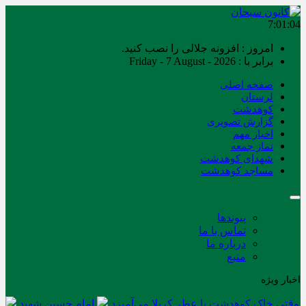
7:01:04
امروز : افزونه جلالی را نصب کنید.
برابر با : Friday - 7 August - 2026
صفحه اصلی
لرستان
کوهدشت
گزارش تصویری
اخبار مهم
نماز جمعه
شهدای کوهدشت
مساجد کوهدشت
پیوندها
تماس با ما
درباره ما
منبع
اخبار ویژه
وقتی خاک کوهدشت با عطر کربلا می‌آمیزد
امام حسین شهید