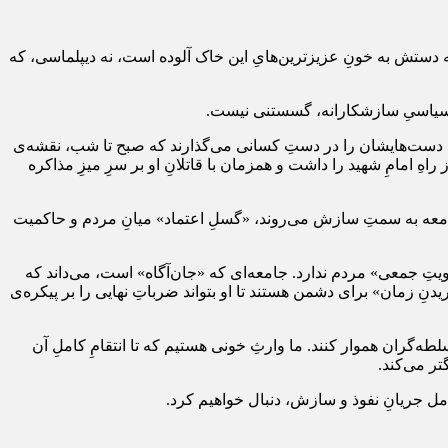
ستش به خونِ عزیزترین‌هایِ این خاک آلوده است، نه دیپلماسی، که
 یا سیاسیِ سازشکارانه، گسستنی نیست.
ها دست‌هایشان را در دستِ کسانی می‌گذارند که صبح تا شب، نقشه‌ی
اهِ امامِ شهید را داشت و همزمان با قاتلانِ او بر سرِ میزِ مذاکره
جامعه به سمتِ سازش می‌روند، «گسلِ اعتماد» میانِ مردم و حاکمیت
یتِ جمعی» مردم ندارد. جامعه‌ای که «جان‌آگاه» است، می‌داند که
نِ زمان» برای دشمن هستند تا او بتواند ضرباتِ نهایی را بر پیکره‌ی
ه‌گران هموار کنند. ما وارثِ خونی هستیم که تا انتقامِ کاملِ آن
تر می‌کند.
مل جریانِ نفوذ و سازش، دنبال خواهیم کرد.