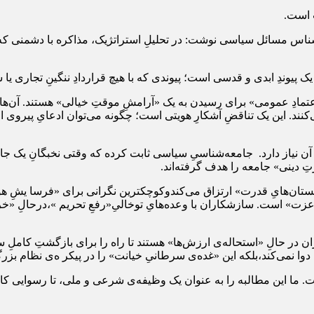
 است.
اس مسائل سیاسی نوشت: در تحلیلِ استراتژیک، مذاکره با دشمنی که د
 یک پیوندِ ابدی و قدسی است؛ پیوندی که با هیچ قراردادِ ننگینِ تجاری
اعتمادِ عمومی» برای رسیدن به یک «آرامشِ موقتِ خیالی» هستند. آن‌
کنند. این یک تناقضِ آشکارِ هویتی است؛ چگونه می‌توان ادعایِ پیروی از ر
 آن نیاز دارد. جامعه‌شناسیِ سیاسی ثابت کرده که وقتی نخبگانِ یک 
تِ دینی» جامعه را هدف گرفته‌اند.
ستان‌هایِ قدرت» ارتزاق می‌کندوکوچکترین نگرانی برای «فرسا یشِ هو
عزت» است. سازشکاران با وعده‌هایِ توخالیِ«رفعِ تحریم »،درحالِ «خرید
در حالِ «استحاله‌ی ارزش‌ها» هستند تا راه را برای بازگشتِ کاملِ سلط
وا نمی‌کند،بلکه این «غده‌ی سرطانیِ خیانت» را در پیکر ه‌ی نظام بزرگ
است. ما این مطالبه را به عنوان یک وظیفه‌ی شرعی و ملی، تا رسوایی کا