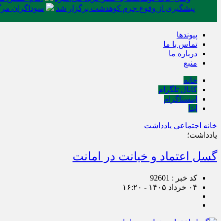
پیشگیری از وقوع جرم کوهدشت برگزار شد
سوداگران مرگ 
پیوندها
تماس با ما
درباره ما
منبع
خانه
کانال تلگرام
اینستاگرام
ایتا
خانه
اجتماعی
یادداشت
یادداشت؛
گسل اعتماد و خیانت در امانت
کد خبر : 92601
۰۴ خرداد ۱۴۰۵ - ۱۶:۲۰