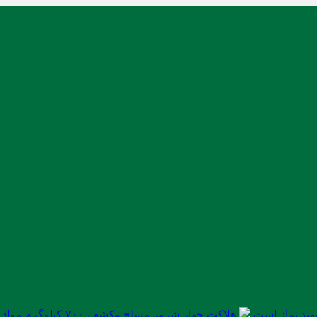
ید نماز است
هلاکت چهار شرور مسلح وکشف ۷۰۰ کیلوگرم مواد مخدر