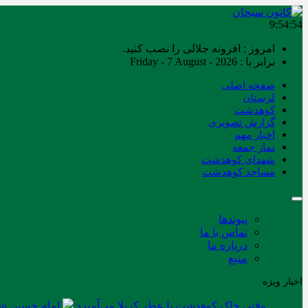
9:54:54
امروز : افزونه جلالی را نصب کنید.
برابر با : Friday - 7 August - 2026
صفحه اصلی
لرستان
کوهدشت
گزارش تصویری
اخبار مهم
نماز جمعه
شهدای کوهدشت
مساجد کوهدشت
پیوندها
تماس با ما
درباره ما
منبع
اخبار ویژه
وقتی خاک کوهدشت با عطر کربلا می‌آمیزد
امام حسین شه