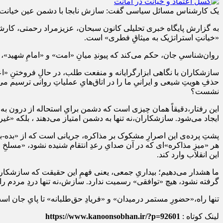
یک کارشناس مسائل سیاسی گفت: سازش نابجا با دشمن عین خیانت
به گزارش پایگاه خبری تحلیلی کانون سبحان، عزیزمراد رحمتی، کارشن
«خیانتِ استراتژیک به میثاقِ فطری» است.
روان‌شناسیِ جان، حکم می‌کند که پیوندِ میانِ «امت» و «امامِ شهید»،
سازشکاران با نگاهی ابزارگرایانه و منفعت‌ طلب، در حالِ فروختنِ «
حذفِ هویتِ شیعی و ایرانیِ ما را در اتاق‌هایِ عملیاتِ روانی ترسیم می‌
نشست؟
این رفتار،دقیقاً همان چیزی است که دشمن برایِ استحاله از درون به
ایجاد می‌شود. سازشکاران،نه تنها به دشمن امتیاز می‌دهند ، بلکه «غیر
پشتِ پرده‌ی این اصرارِ مشکوک بر مذاکره، جریانی است که از «بده-ب
هر «میزِ مذاکره»ای که در آن صدایِ رعدِ انتقام شنیده نشود، «مسلخِ 
این انقلاب وارد کند.
ما هشدار می‌دهیم؛ بیداریِ جمعی، یعنی فهمِ این حقیقت که سازشکاران 
گرفته نشود، هیچ «توافقی» رسمیت ندارد. سازش،نه تنها دردِ مردم را د
تنها راه،«حضورِ مستمر درمیدان» و «فریادِ حق‌طلبانه» تا پایِ جان 
لینک کوتاه :
https://www.kanoonsobhan.ir/?p=92601