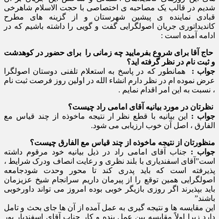
شدیم در قالب یک مصاحبه ی اختصاصی با حجت الاسلام شاهرخی
قبادی نماینده ی پیشین شهرستان و از گزینه های مطرح
کاندیداتوری جریان اصولگرایی گفت و گویی را داشته باشیم که در
ادامه آمده است :
حاج آقا برای شروع بفرمایید چه زمانی را برای حضور در کوهدشت
و ثبت نام در نظر گرفته اید؟
جواب :
همانطور که در پاسخ به استعلام تلفنی دوستان اصولگرا
عرض نموده ام در نظر دارم انشاء الله در اولین روز فرصت ثبت نام
، نسبت به این امر اقدام نمایم .
نظرتان در مورد بیانیه آقای امامی راد چیست؟
جواب :
این بیانیه با قطع نظر ار نتیجه ماخوذه از چند قیاس مع
الفارق ، اصل آن خوب ارزیابی می شود.
منظورتان از نتیجه ماخوذه از چند قیاس مع الفارق چیست؟
جواب :
جناب آقای امامی راد در ذیل بیانیه خود مرقوم داشته
است”آقای اسفندیاری با بلند نظری و رعایت انصاف ودرک شرایط ،
پذیرفته است که باید پدری کند تا محور وحدت شودجامعه
اصولگرایی همین توقع را از پیرمان داریم سرانجام شیخ عزیزمان
باید بپذیرند اگر روزی بازیگر خوبی بوده امروز می تواند داورخوبی
باشند”
این مقایسه ها و نتیجه گیری به عمل آمده از آن ها جای بحث و تامل
دارد زیرا اولاً مقایسه بین عمل بنده و کار جناب آقای اسفندیار پور