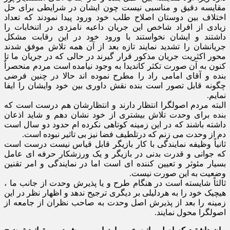
مقایسه دقیق و مناسبی نیست چون ایشان در شرایطی برای حل
اختلاف بین دوستان اصلاح طلب خود ورود پیدا نمودند که تعداد
زیادی از افراد شاخص این جریان داعیه نامزدی در اتنخابات را
داشتند و ایشان نخواستند با ورود خود در این رقابت مشکل
جریانشان را تشدید نمایند تازه بعد از آن همه تلاش موفق شدند
محور اکثریت جریان مذکور قرار گیرند در حالی که در جریان ما تا
کنون به آن صورت تکثر کاندیدا به وجود نیامده است مردم منحصراٌ
بنده و آقای امامی راد را مطرح نموده اند حالا در چنین فرضی
چگونه قابل تصور است بنده نقش داوری بین خود وایشان را ایفا
نمایم.
البته مردم اصولگرا انتظار دارند و انتظارشان هم درست است که
بنده برای وحدت تلاش بیشتری از خود نشان دهم و شاید اذعان
داشته باشند که در این زمینه کوتاهی نکرده ام حدود دو سال است
دم از وحدت می زنم که درتلطیف فضا نیز بی تاثیر نبوده است.
ثانیاً وظیفه نمایندگی با کار بازیگر قابل قیاس نیست درست است
که جوانی و قدرت بدنی در بازیگر و یک ورزشکار حرفه ای عامل
بسیار مئوثر و تعیین کننده ای است اما در نمایندگی و امر تقنین
وضعیت به این صورت نیست.
ثالثاً شایسته است در هنگام طرح و یا پذیرش وحدت از جانب ما ،
هیچیک خود را به هردلیلی بر دیگری ترجیح ندهد و اظهار نظر در این
زمینه را بعد از پذیرش اصل وحدت به صاحب نظران از جامعه از
اصولگرا محول نمایند.