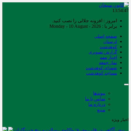
13:54:47
امروز : افزونه جلالی را نصب کنید.
برابر با : Monday - 10 August - 2026
صفحه اصلی
لرستان
کوهدشت
گزارش تصویری
اخبار مهم
نماز جمعه
شهدای کوهدشت
مساجد کوهدشت
پیوندها
تماس با ما
درباره ما
منبع
اخبار ویژه
نبض آگاهی در قلب مفرغ؛ واکاوی رسالت و رنج خبرنگاران