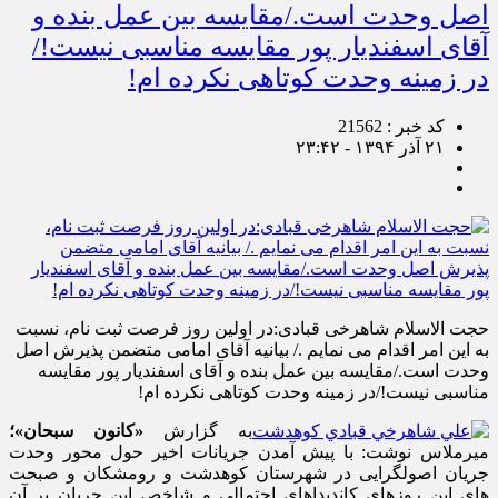
اصل وحدت است./مقایسه بین عمل بنده و
آقای اسفندیار پور مقایسه مناسبی نیست!/
در زمینه وحدت کوتاهی نکرده ام!
کد خبر : 21562
۲۱ آذر ۱۳۹۴ - ۲۳:۴۲
حجت الاسلام شاهرخی قبادی:در اولین روز فرصت ثبت نام، نسبت
به این امر اقدام می نمایم ./ بیانیه آقای امامی متضمن پذیرش اصل
وحدت است./مقایسه بین عمل بنده و آقای اسفندیار پور مقایسه
مناسبی نیست!/در زمینه وحدت کوتاهی نکرده ام!
به گزارش
«کانون سبحان»؛
میرملاس نوشت: با پیش آمدن جریانات اخیر حول محور وحدت
جریان اصولگرایی در شهرستان کوهدشت و رومشکان و صبحت
های این روزهای کاندیداهای احتمالی و شاخص این جریان بر آن