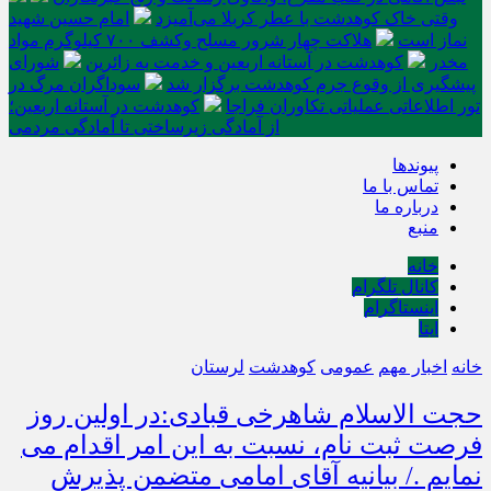
وقتی خاک کوهدشت با عطر کربلا می‌آمیزد
امام حسین شهید
نماز است
هلاکت چهار شرور مسلح وکشف ۷۰۰ کیلوگرم مواد
مخدر
کوهدشت در آستانه اربعین و خدمت‌ به زائرین
شورای
پیشگیری از وقوع جرم کوهدشت برگزار شد
سوداگران مرگ در
تور اطلاعاتی عملیاتی تکاوران فراجا
کوهدشت در آستانه اربعین؛
از آمادگی زیرساختی تا آمادگی مردمی
پیوندها
تماس با ما
درباره ما
منبع
خانه
کانال تلگرام
اینستاگرام
ایتا
خانه
اخبار مهم
عمومی
کوهدشت
لرستان
حجت الاسلام شاهرخی قبادی:در اولین روز
فرصت ثبت نام، نسبت به این امر اقدام می
نمایم ./ بیانیه آقای امامی متضمن پذیرش