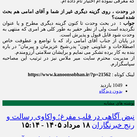
که معرفی نموده ام اختیار تام داده ام.
در وحدت ، روی گزینه دیگری غیر از شما و آقای امامی هم بحث
شده است؟
جواب :
در بحث وحدت تا کنون گزینه دیگری مطرح و یا عنوان
نگردیده است ولی از نظر حقیر به طور کلی هر امری که منتهی به
وحدت شود قابل قبول و پذیرش است.
در پایان از جناب آقای امامی راد که با تواضع و عطوفت خاص
اصطلاحات و عناوینی چون” پدر،شیخ عزیزمان و پیرمان” در باره
بنده به کار برده تشکر می نمایم و برایشان سلامتی آرزومندم.
از مدیریت محترم سایت میر ملاس نیز در ترتیب این مصاحبه
سپاسگزارم.
لینک کوتاه :
https://www.kanoonsobhan.ir/?p=21562
1049 بازدید
بدون دیدگاه
نوشته های مشابه
نبض آگاهی در قلب مفرغ؛ واکاوی رسالت و
رنج خبرنگاران
۱۸ مرداد ۱۴۰۵ - ۱۵:۱۴