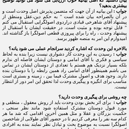
بیان داشتید که اصل بیانیه خوب ارزیابی می شود می توانید توضیح
بیشتری بدهید؟
جواب :
این بیانیه از آن جهت که متضمن پذیرش اصل وحدت است و
در آن بالصراحه بیان شده است ” به حکم دین،عقل ومنطق از
پیشنهاد آقای شاهرخی قبادی دراردوی اصولگرایی استقبال می کنم
” قابل توجه بوده و مثبت است. در حقیقت ایشان با استقبال از
پیشنهاد وحدت ، راه را برای پیروزی قطعی اصولگرا باز گذاشته اند.
امیدوارم این امر به منصه ظهور برسد.
بالاخره این وحدت که اشاره کردید سرانجام عملی می شود یانه؟
جواب :
رسیدن به این وحدت کار دشواری نیست زیرا بنده به لحاظ
سیاسی و فکری با آقای امامی و دوستان ایشان فاصله ای ندارم
بلکه بسیار نزدیک هم هستم با تعدادی از دوستان ایشان در تماس
می باشم همینطور آقای امامی راد همین رابطه را با دوستان بنده
دارند. وجود هدف و اصول مشترک فیما بین ، زمینه و بستری است
مناسب برای انگیزه و پیگیری وحدت لذا تحقق این امر دور از انتظار
نیست.
چه روشی برای پیگیری وحدت دارید؟
جواب :
برای اثر بخش بودن وحدت باید از روش معقول ، منطقی و
مورد قبول دوستان مشترک استفاده شود مانند نظر سنجی ،
حکمیت بزرگان و عقلا و مثل همین آخرین اقدامی که شد ما هر
کدام سه نفر را معرفی کردیم تا در حضور آقای طولابی از شاخصین
اصولگرا نسبت به موضوع بحث و تبادل نظر نمایند بنده به افرادی