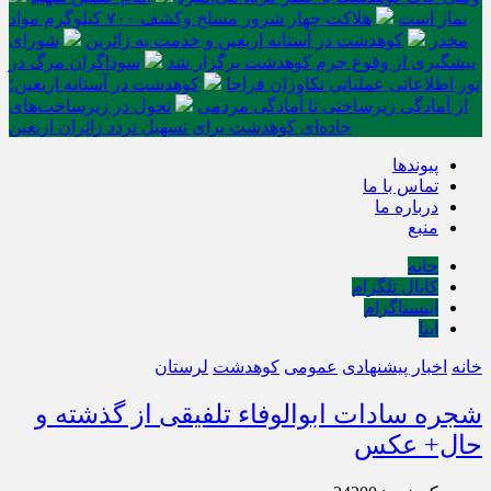
نماز است
هلاکت چهار شرور مسلح وکشف ۷۰۰ کیلوگرم مواد
مخدر
کوهدشت در آستانه اربعین و خدمت‌ به زائرین
شورای
پیشگیری از وقوع جرم کوهدشت برگزار شد
سوداگران مرگ در
تور اطلاعاتی عملیاتی تکاوران فراجا
کوهدشت در آستانه اربعین؛
از آمادگی زیرساختی تا آمادگی مردمی
تحول در زیرساخت‌های
جاده‌ای کوهدشت برای تسهیل تردد زائران اربعین
پیوندها
تماس با ما
درباره ما
منبع
خانه
کانال تلگرام
اینستاگرام
ایتا
خانه
اخبار پیشنهادی
عمومی
کوهدشت
لرستان
شجره سادات ابوالوفاء تلفیقی از گذشته و
حال+ عکس