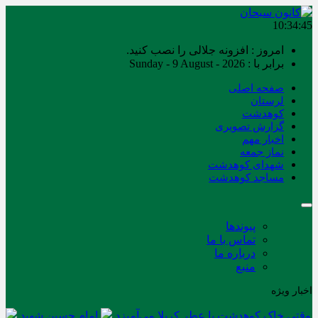
10:34:46
امروز : افزونه جلالی را نصب کنید.
برابر با : Sunday - 9 August - 2026
صفحه اصلی
لرستان
کوهدشت
گزارش تصویری
اخبار مهم
نماز جمعه
شهدای کوهدشت
مساجد کوهدشت
پیوندها
تماس با ما
درباره ما
منبع
اخبار ویژه
وقتی خاک کوهدشت با عطر کربلا می‌آمیزد
امام حسین شهید