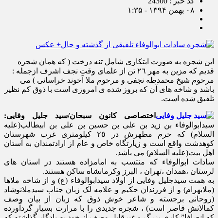
کد خبر : 24300
۰۸ بهمن ۱۳۹۴ - ۱:۳۵
این شجره به صورت ابتکاری شامل تنه درخت ( که همان شجره
قدیم که مزین به مهر ٢٦ تن از علمای وقت نجف اشرف ازجمله :
مرحوم شیخ محمدطه نجفی و مرحوم ملا آخوند خراسانی ) می
باشد و شاخه های آن که بروز شده ی امروزی است با ذوق کم نظیر
تلفیق شده است.
اختصاصی کانون سبحان/سید جلیل وفایی:
سیدابوالوفاء بن زید بن علی بن حسین بن علی بن ابیطالب(علیه
السلام) که حرم مطهرش در ٢٥ کیلومتری غرب شهرستان
کوهدشت واقع است و زیارتگاه خاص و عام از ارادتمندان به آستان
اهل بیت(علیه السلام) می باشد.
سادات ابوالوفاء که منتسب به امامزاده هستند در استان های
لرستان ،همدان ،تهران ، البرز وکرمانشاه ساکن هستند.
به همت سیدجلیل وفایی از اولاد سیدابوالوفاء (ع) و از شاخه ملاها
(ملابهرام) و از فرزندان حکیم و علامه لک زبان جناب سیدملانوشاد
(روحانی برجسته و شاعر خوش ذوق که زبان از بیان وصف
کمالاتش قاصر است) ، شجره جدیدی را با مرارت بسیار گردآورده
که انصافا” کاری بزرگ و غیرقابل وصف از خود به یادگار گذاشته که