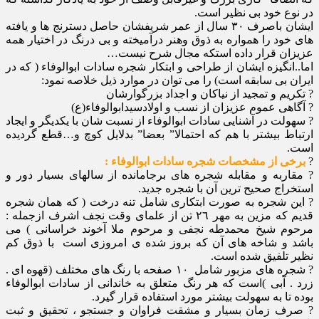
در نوع خود بی نظیر است.
ایشان باصرف ٣٠ سال از عمر شریفشان حاصل دسترنج ها و یافته
های خود را همواره به ذوق وهنر درآمیخته و بی درنگ در اختیار همه
عزیزان قرار داده استکه مجال شرح نیست…
اما..انگیزه ایشان از طراحی و ابتکار شجره سادات ابوالوفاء ( که در
ایران بی سابقه است) را می توان در موارد ذیل خلاصه نمود:
? تکریم و تمجید از نیاکان و اجداد بزرگوارشان
? آگاهی عموم عزیزان از نسب و اولادسیدابوالوفاء(ع)
? سهولت در آشنایی سادات ابوالوفاء از نسبت شان با یکدیگر و ایجاد
ارتباط بیشتر با هم که احتمالا” بعضا” بدلایل کوچ و…قطع گردیده
است.
?
برخی از مشخصات شجره سادات ابوالوفاء :
? مقاربه و مقابله شجره های برجامانده از سالهای بسیار دور و
استخراج صحیح ترین آن با شجره جدید.
? این شجره به صورت ابتکاری شامل تنه درخت ( که همان شجره
قدیم که مزین به مهر ٢٦ تن از علمای وقت نجف اشرف ازجمله :
مرحوم شیخ محمدطه نجفی و مرحوم ملا آخوند خراسانی ) می
باشد و شاخه های آن که بروز شده ی امروزی است با ذوق کم
نظیر تلفیق شده است.
? شجره های مزبور شامل ١٠ صفحه با رنگ های مختلف (قهوه ای .
زرد . آبی )است که هر رنگ متعلق به خاندانی از سادات ابوالوفاء
بوده تا به سهولت بیشتر مورد استفاده قرار گیرد.
? صرف زمان بسیار و مشقت فراوان و جستجو ، تحقیق و ثبت