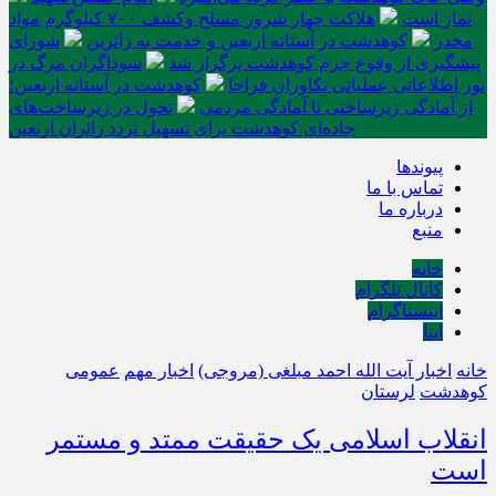
نماز است
هلاکت چهار شرور مسلح وکشف ۷۰۰ کیلوگرم مواد
مخدر
کوهدشت در آستانه اربعین و خدمت‌ به زائرین
شورای
پیشگیری از وقوع جرم کوهدشت برگزار شد
سوداگران مرگ در
تور اطلاعاتی عملیاتی تکاوران فراجا
کوهدشت در آستانه اربعین؛
از آمادگی زیرساختی تا آمادگی مردمی
تحول در زیرساخت‌های
جاده‌ای کوهدشت برای تسهیل تردد زائران اربعین
پیوندها
تماس با ما
درباره ما
منبع
خانه
کانال تلگرام
اینستاگرام
ایتا
خانه
اخبار آیت الله احمد مبلغی (مروجی)
اخبار مهم
عمومی
کوهدشت
لرستان
انقلاب اسلامی یک حقیقت ممتد و مستمر
است