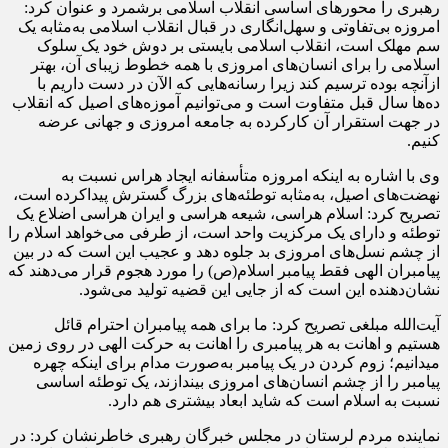
رهبری را محورهای اساسی انقلاب اسلامی برشمرد و عنوان کرد:
امروزه بی‌تفاوتی و سهل‌انگاری در قبال انقلاب اسلامی به‌مثابه یک
سم مهلک است، انقلاب اسلامی بایستی بر دوش خود یک سلوک
اسلامی را برای انسان‌های امروزی با همه خطوط زیبای آن، بهتر
ازآنچه بوده ترسیم کند زیرا رسانه‌هایی که الآن در دست داریم با
ده‌ها سال قبل متفاوت است و می‌توانیم آموزه‌های اصیل که انقلاب
در جهت استقرار آن کارکرده به جامعه امروزی و جهانی عرضه
کنیم.
وی با اشاره به اینکه امروزه متأسفانه ایجاد هراس نسبت به
نهضت‌های اصیل، به‌مثابه توطئه‌های بزرگ گسترش پیداکرده است،
تصریح کرد: اسلام هراسی، شیعه هراسی و ایران هراسی اضلاع یک
توطئه و دارای یک مرکزیت واحد است، از طرفی می‌خواهد اسلام را
از چشم نسل‌های امروزی بد جلوه دهد و عجیب این است که در بین
پیامبران الهی فقط پیامبر اسلام(ص) را مورد هجوم قرار می‌دهند که
نشان‌دهنده این است که از جایی این قضیه تولید می‌شود.
آیت‌الله مبلغی تصریح کرد: ما برای همه پیامبران احترام قائل
هستیم و اهانت به هر پیامبری را اهانت به حرکت الهی در روی زمین
میدانیم؛ زوم کردن در یک پیامبر به‌صورت مدام برای اینکه چهره
پیامبر را از چشم انسان‌های امروزی بیندازند، یک توطئه‌ اساسی
نسبت به اسلام است که شاید ابعاد بیشتری هم دارد.
نماینده مردم لرستان در مجلس خبرگان رهبری خاطرنشان کرد: در