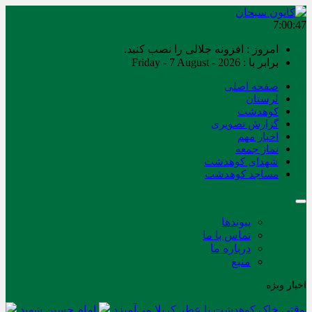
7:00:48
امروز : افزونه جلالی را نصب کنید.
برابر با : Friday - 7 August - 2026
صفحه اصلی
لرستان
کوهدشت
گزارش تصویری
اخبار مهم
نماز جمعه
شهدای کوهدشت
مساجد کوهدشت
پیوندها
تماس با ما
درباره ما
منبع
اخبار ویژه
وقتی خاک کوهدشت با عطر کربلا می‌آمیزد
امام حسین شهید