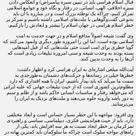
قبال اسلام هراسی باید در تبیین سیره پیامبر(ص) و انعکاس دادن
سیره اخلاقی، الهی، انسانی، در رفتار و نگاه خود و جوامع اسلامی
تمرکز کنیم، چراکه یک توطئه بزرگ است و در مبارزه با آن باید
به‌نوعی گفت‌وگوهایی با ملت‌های اسلامی داشته باشیم و تمرکز بر
خطر اسلام هراسی در جهان اسلام را بیشتر و ابعادش را بازکنیم.
وی گفت: شیعه اصولاً مدافع اسلام و در جهت خدمت به امت
اسلامی بوده است، اما این را امروزه طور دیگری وانمود می‌کنند که
گویا خطری برای امت است حتی ملت‌هایی که از قبل امیدهایی
بسته بودند به وحدت شیعه و سنی امروزه تبلیغات زیادی است که
آن‌ها را به وحدت بدبین کنند.
آیت‌الله مبلغی اشاره‌ای به ایران هراسی کرد و اظهار داشت:
خطرها خیلی در رسانه‌ها و حرکت‌های دشمنان به‌طورجدی به
سمت ما می‌آید که باید بیدار باشیم، ایران با همه اقتداری که دارد
مظلوم‌ترین کشوری است که از حیث تبلیغات جهانی که علیه ایرانی
که می‌خواهد رفتار و مناسبات انسانی حاکم باشد و از ظلم و ستم
به دور باشد وارونه جلوه می‌دهند و ملت‌های نزدیک به ایران را
می‌ترسانند.
وی افزود: مواجهه با این خطر بسیار حساس است و ابعاد مختلفی
دارد، باید از حیث هم‌اندیشی فکری، دیپلماسی، سیاسی و راهبردی
تمرکزمان بر خطر ایجاد نسبت به هر سه افزایش یابد، یکی از
راه‌های مواجه سلوک است چراکه ما سلوکمان باید کمترین بهانه در