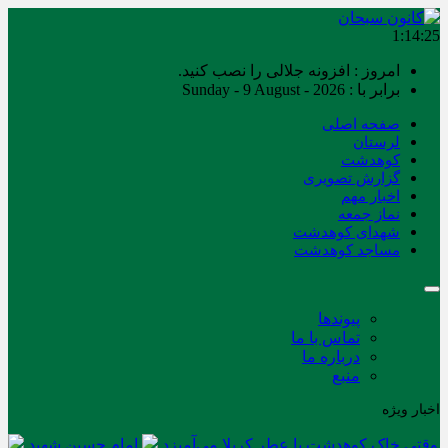
1:14:25
امروز : افزونه جلالی را نصب کنید.
برابر با : Sunday - 9 August - 2026
صفحه اصلی
لرستان
کوهدشت
گزارش تصویری
اخبار مهم
نماز جمعه
شهدای کوهدشت
مساجد کوهدشت
پیوندها
تماس با ما
درباره ما
منبع
اخبار ویژه
وقتی خاک کوهدشت با عطر کربلا می‌آمیزد
امام حسین شهید