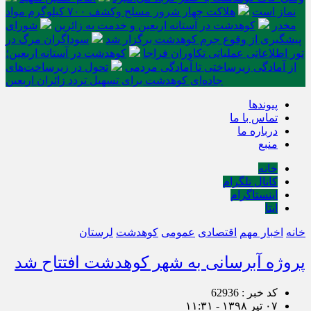
نماز است
هلاکت چهار شرور مسلح وکشف ۷۰۰ کیلوگرم مواد
مخدر
کوهدشت در آستانه اربعین و خدمت‌ به زائرین
شورای
پیشگیری از وقوع جرم کوهدشت برگزار شد
سوداگران مرگ در
تور اطلاعاتی عملیاتی تکاوران فراجا
کوهدشت در آستانه اربعین؛
از آمادگی زیرساختی تا آمادگی مردمی
تحول در زیرساخت‌های
جاده‌ای کوهدشت برای تسهیل تردد زائران اربعین
پیوندها
تماس با ما
درباره ما
منبع
خانه
کانال تلگرام
اینستاگرام
ایتا
خانه
اخبار مهم
اقتصادی
عمومی
کوهدشت
لرستان
پروژه آبرسانی به شهر کوهدشت افتتاح شد
کد خبر : 62936
۰۷ تیر ۱۳۹۸ - ۱۱:۳۱